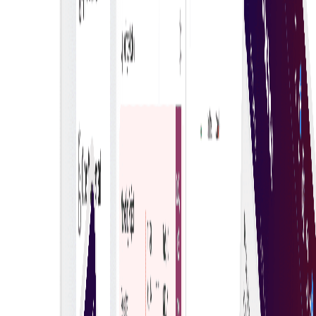
Τεχνητή νοημοσύνη & μηχανική μάθηση
Αξιοποιήστε την Τεχνητή Νοημοσύνη και το ML για
να αποκτήσετε νοημοσύνη δεδομένων από τη
συμπεριφορά της επιχείρησής σας, ενισχύοντας
αποτελεσματικά τη λήψη αποφάσεων για τις
συναλλαγές eAuction.
Πολλαπλοί συμμετέχοντες
Ένας αγοραστής μπορεί να προσκαλέσει πολλούς
προμηθευτές να συμμετάσχουν σε μια ζωντανή
ηλεκτρονική δημοπρασία, προωθώντας την
ανταγωνιστική τιμολόγηση και την ενισχυμένη
συνεργασία. Η διαδικασία αυτή εξασφαλίζει
διαφάνεια και επιτρέπει την καλύτερη λήψη
αποφάσεων στις προμήθειες.