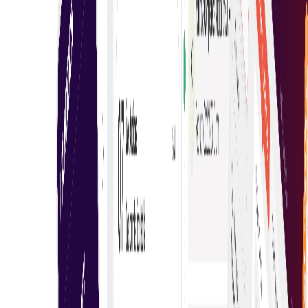
φιλικά προς το χρήστη εργαλεία, εξασφαλίζοντας
κάθε φορά μια απρόσκοπτη και ενημερωμένη
αγοραστική εμπειρία.
Τεχνητή νοημοσύνη & μηχανική μάθηση
Αξιοποιήστε την Τεχνητή Νοημοσύνη και το ML για
να αποκτήσετε νοημοσύνη δεδομένων από τη
συμπεριφορά της επιχείρησής σας, ενισχύοντας
αποτελεσματικά τη λήψη αποφάσεων για τις
συναλλαγές eAuction.