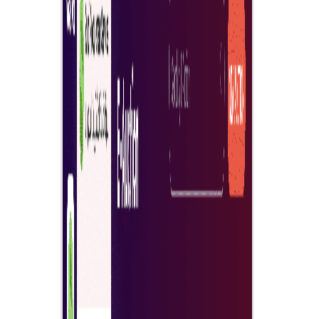
Ανοικτή ηλεκτρονική δημοπρασία για προμήθειες
Μπορείτε εύκολα να ανοίξετε μια ηλεκτρονική
δημοπρασία για τις ανάγκες προμηθειών της εταιρείας
σας.
Γρήγορη παραλαβή προτάσεων
Περιμένετε, και γρήγορα θα λάβετε προτάσεις από τους
προμηθευτές με την υψηλότερη βαθμολογία.