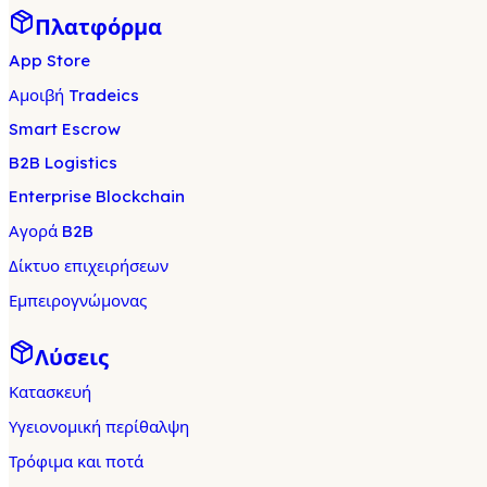
Πλατφόρμα
App Store
Αμοιβή Tradeics
Smart Escrow
B2B Logistics
Enterprise Blockchain
Αγορά B2B
Δίκτυο επιχειρήσεων
Εμπειρογνώμονας
Λύσεις
Κατασκευή
Υγειονομική περίθαλψη
Τρόφιμα και ποτά