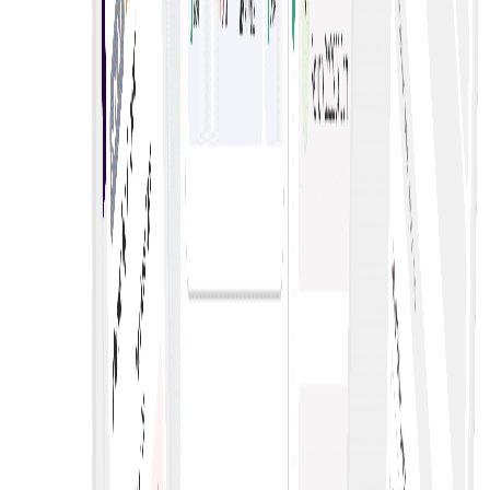
Ενοποιημένα δεδομένα προσφορών
Εξορθολογίζει τις διαδικασίες σύναψης συμβάσεων,
ενισχύει τη διαφάνεια και ευνοεί τον ανταγωνισμό,
οδηγώντας τελικά σε καλύτερες τιμές, αποτελεσματική
κατανομή πόρων και βελτιωμένα αποτελέσματα έργων.
Ταυτόχρονες ηλεκτρονικές δημοπρασίες
Δυνατότητα ταυτόχρονης διεξαγωγής πολλαπλών
διαδικτυακών διαδικασιών υποβολής προσφορών,
ενισχύοντας τον ανταγωνισμό, αυξάνοντας την εμβέλεια
των πωλητών και παρέχοντας στους αγοραστές ποικίλες
επιλογές για την αγορά αγαθών.