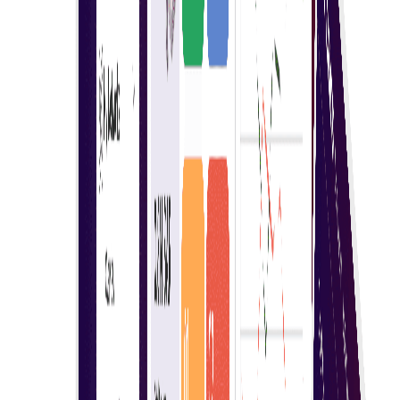
ΕΓΓΡΑΦΕΊΤΕ ΩΣ ΑΓΟΡΑΣΤΉΣ
Πολλαπλοί συμμετέχοντες
Ένας αγοραστής μπορεί να προσκαλέσει πολλούς
προμηθευτές να συμμετάσχουν σε μια ζωντανή
ηλεκτρονική δημοπρασία, προωθώντας την
ανταγωνιστική τιμολόγηση και την ενισχυμένη
συνεργασία. Η διαδικασία αυτή εξασφαλίζει
διαφάνεια και επιτρέπει την καλύτερη λήψη