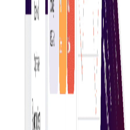
αποφάσεων στις προμήθειες.
Πλήρης έλεγχος
Με τη συμμετοχή διαφόρων προμηθευτών, οι
αγοραστές μπορούν να αξιολογήσουν τη συμμετοχή
στον έλεγχο και τη διαφάνεια μεταξύ διαφορετικών
επιλογών, ενισχύοντας τη λήψη αποφάσεων και
εξασφαλίζοντας την καλύτερη δυνατή αξία για τις
ανάγκες προμηθειών τους.
Αποφασίστε με αυτοπεποίθηση
Πάρτε με σιγουριά τις σωστές αποφάσεις αγοράς. Η
πλατφόρμα μας παρέχει ολοκληρωμένες
πληροφορίες, ενημερώσεις σε πραγματικό χρόνο και
φιλικά προς το χρήστη εργαλεία, εξασφαλίζοντας
κάθε φορά μια απρόσκοπτη και ενημερωμένη
αγοραστική εμπειρία.