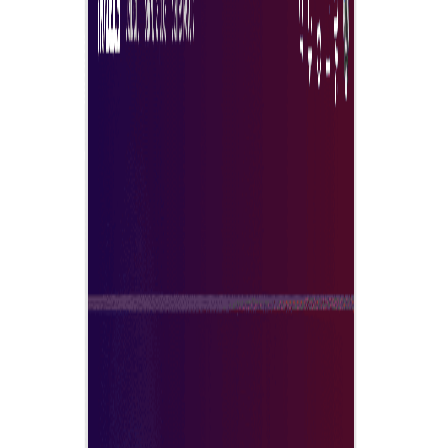
σχέσεις με τους προμηθευτές. Με την προηγμένη
τεχνολογία, οι εταιρείες μπορούν να εξορθολογίσουν τι
διαδικασίες αγορών, να βελτιώσουν την αποδοτικότητα
και να λάβουν τεκμηριωμένες αποφάσεις, ενισχύοντας
τελικά την κερδοφορία και την εμβέλεια της αγοράς.
Εξερευνήστε τώρα
Γιατί να επιλέξετε Tradeics Solutions ?
Η Tradeics σας παρουσιάζει τη ζωντανή ηλεκτρονική
δημοπρασία, μια λύση για τη διεξαγωγή μιας ζωντανής
αντίστροφης ή εμπρόσθιας ηλεκτρονικής δημοπρασίας.
Αποκτήστε τώρα τις ανάγκες της εταιρείας σας για
προμήθειες με την υψηλότερη ποιότητα, από τους
καλύτερους προμηθευτές και με το χαμηλότερο δυνατό
κόστος.