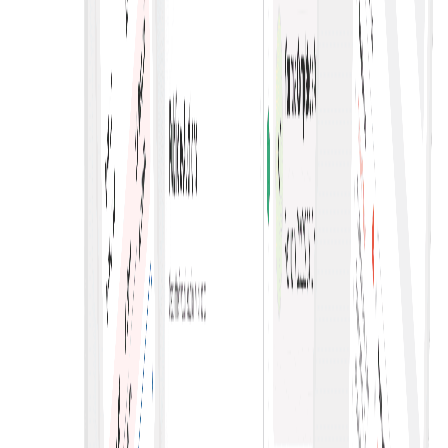
Multi Live E-Auctions με ευκολία
Οι ηλεκτρονικές δημοπρασίες πολλαπλών ζωντανών
συναλλαγών επιτρέπουν την ταυτόχρονη υποβολή
προσφορών σε διάφορες πλατφόρμες, ενισχύοντας τον
ανταγωνισμό και παρέχοντας ποικίλες ευκαιρίες για
αγοραστές και πωλητές.
Ενοποιημένα δεδομένα προσφορών
Εξορθολογίζει τις διαδικασίες σύναψης συμβάσεων,
ενισχύει τη διαφάνεια και ευνοεί τον ανταγωνισμό,
οδηγώντας τελικά σε καλύτερες τιμές, αποτελεσματική
κατανομή πόρων και βελτιωμένα αποτελέσματα έργων.