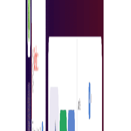
Εκθέσεις ανάλυσης δημοπρασιών
Θα λάβετε τα αποτελέσματα της ανάλυσης του
πλειστηριασμού και θα σας δοθούν ακριβέστερες
πληροφορίες σχετικά με την ανάλυση κάθε
υποβληθείσας προσφοράς, και στο τέλος, η απόφαση
είναι δική σας.
Εύκολη επιβολή κανόνων αγοράς
Συνέπεια για επιχειρηματικούς κανόνες επιβάλλετε
εύκολα τους κανόνες αγοράς για τον οργανισμό σας
Ξεκινήστε