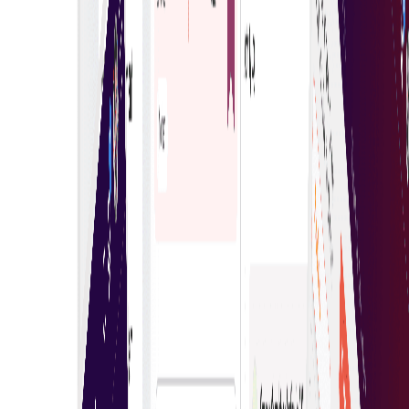
Πλήρης έλεγχος
Με τη συμμετοχή διαφόρων προμηθευτών, οι
αγοραστές μπορούν να αξιολογήσουν τη συμμετοχή
στον έλεγχο και τη διαφάνεια μεταξύ διαφορετικών
επιλογών, ενισχύοντας τη λήψη αποφάσεων και
εξασφαλίζοντας την καλύτερη δυνατή αξία για τις
ανάγκες προμηθειών τους.
Αποφασίστε με αυτοπεποίθηση
Πάρτε με σιγουριά τις σωστές αποφάσεις αγοράς. Η
πλατφόρμα μας παρέχει ολοκληρωμένες
πληροφορίες, ενημερώσεις σε πραγματικό χρόνο και