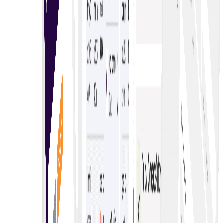
Ξεκινήστε την προσφορά σας
Multi Live E-Auctions με ευκολία
Οι ηλεκτρονικές δημοπρασίες πολλαπλών ζωντανών
συναλλαγών επιτρέπουν την ταυτόχρονη υποβολή
προσφορών σε διάφορες πλατφόρμες, ενισχύοντας τον
ανταγωνισμό και παρέχοντας ποικίλες ευκαιρίες για
αγοραστές και πωλητές.