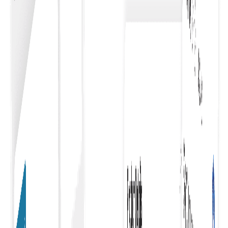
απλοποιεί τη διαχείριση των δαπανών.
Ροή εργασιών έγκρισης
Η ενσωμάτωση της ροής εργασιών έγκρισης με το ταμείο
απλοποιεί τη διαδικασία αγορών, διασφαλίζοντας
έγκαιρες εγκρίσεις και βελτιώνοντας την
αποτελεσματικότητα των εργασιών προμηθειών.
Σύνδεσμος Προϋπολογισμός ή Έργο
Η εύκολη σύνδεση προϋπολογισμών ή έργων με την
παραγγελία σας βελτιώνει τη χρηματοοικονομική
διαχείριση, εξασφαλίζοντας ακριβή παρακολούθηση και