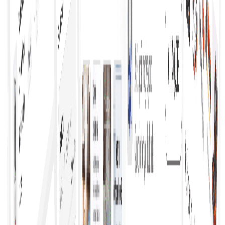
αξία και την ικανοποίηση των επιλογών σας.
Αποκτήστε προσφορές χωρίς κόπο
Λάβετε προσφορές χωρίς κόπο, χρησιμοποιώντας
βελτιωμένες διαδικασίες που συνδέουν τους
αγοραστές με πολλούς προμηθευτές, επιτρέποντας
γρήγορες συγκρίσεις και τεκμηριωμένες αποφάσεις
χωρίς την ταλαιπωρία των χειροκίνητων ερευνών.
Πάρτε απόφαση αγοράς γρηγορότερα