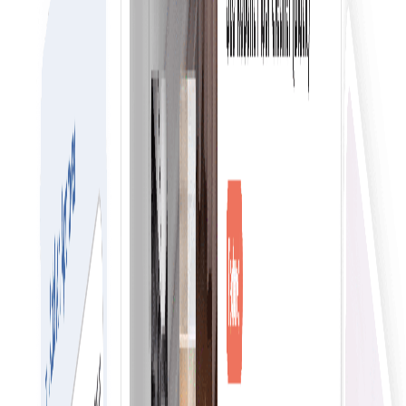
πραγματικό χρόνο για να ελέγχετε εύκολα τις δαπάνες
της εταιρείας σας.
Ασφαλής εμπειρία για συναλλαγές
Ασφαλής εμπειρία για τις συναλλαγές και τα δεδομένα
σας με το υψηλότερο επίπεδο κρυπτογράφησης μέσω τη
τεχνολογίας blockchain.
Ομαλή εμπειρία για το ηλεκτρονικό εμπόριο