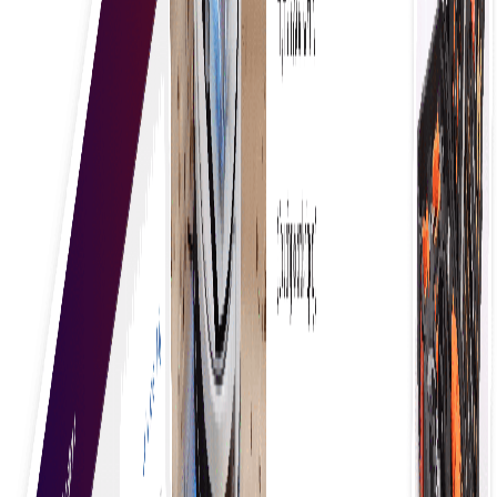
Συνεπείς επιχειρηματικοί κανόνες
Εξασφαλίζει ομοιομορφία στη λήψη αποφάσεων,
ενισχύει τη συμμόρφωση και εξορθολογίζει τις
διαδικασίες, οδηγώντας σε βελτιωμένη
αποδοτικότητα και μειωμένα σφάλματα.
Βρείτε τις ανάγκες της επιχείρησής σας
Η ανακάλυψη των καλύτερων προϊόντων και
υπηρεσιών προϋποθέτει ενδελεχή έρευνα, σύγκριση
επιλογών, ανάγνωση κριτικών και αξιοποίηση
συστάσεων για να διασφαλίσετε την ποιότητα, την
αξία και την ικανοποίηση των επιλογών σας.