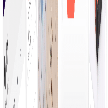
Η έναρξη προμηθειών επί τόπου δίνει τη δυνατότητα
στις επιχειρήσεις να λαμβάνουν άμεσα αποφάσεις
αγοράς, εξορθολογίζοντας τις λειτουργίες και
βελτιώνοντας την αποδοτικότητα. Η προσέγγιση
αυτή μειώνει τις καθυστερήσεις, εξασφαλίζοντας
έγκαιρη πρόσβαση σε βασικά αγαθά και υπηρεσίες.
Πλήρης ορατότητα
Η αποτελεσματική διαχείριση και ο έλεγχος των
οργανωτικών δαπανών ενισχύει την τήρηση του
προϋπολογισμού, εντοπίζει ευκαιρίες
εξοικονόμησης κόστους και προωθεί τη λήψη
στρατηγικών αποφάσεων για βιώσιμη ανάπτυξη.