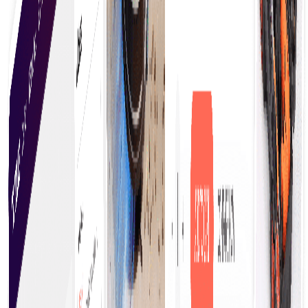
Αποκτήστε προσφορές χωρίς κόπο
Λάβετε προσφορές χωρίς κόπο, χρησιμοποιώντας
βελτιωμένες διαδικασίες που συνδέουν τους
αγοραστές με πολλούς προμηθευτές, επιτρέποντας
γρήγορες συγκρίσεις και τεκμηριωμένες αποφάσεις
χωρίς την ταλαιπωρία των χειροκίνητων ερευνών.
Πάρτε απόφαση αγοράς γρηγορότερα
Ενισχύει την αποδοτικότητα, επιτρέποντας στις
επιχειρήσεις να εκμεταλλεύονται γρήγορα τις
ευκαιρίες. Οι βελτιωμένες διαδικασίες, οι σαφείς
πληροφορίες και οι προσβάσιμες επιλογές δίνουν
στους αγοραστές τη δυνατότητα να ενεργούν
Απλοποιημένες αγορές
αποφασιστικά και με αυτοπεποίθηση.