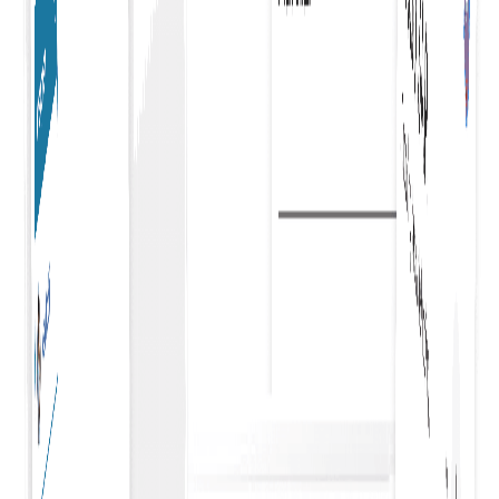
αποτελεσματική κατανομή των πόρων.
Εταιρικό Ταμείο αγορών
Εξορθολογίζει τις αγορές για τις επιχειρήσεις,
προσφέροντας μια απρόσκοπτη, αποτελεσματική
διαδικασία που ενισχύει την παραγωγικότητα και
απλοποιεί τη διαχείριση των δαπανών.
Ροή εργασιών έγκρισης
Η ενσωμάτωση της ροής εργασιών έγκρισης με το ταμείο
απλοποιεί τη διαδικασία αγορών, διασφαλίζοντας