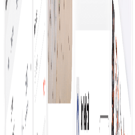
Συνεπείς επιχειρηματικοί κανόνες
Εξασφαλίζει ομοιομορφία στη λήψη αποφάσεων,
ενισχύει τη συμμόρφωση και εξορθολογίζει τις
διαδικασίες, οδηγώντας σε βελτιωμένη
αποδοτικότητα και μειωμένα σφάλματα.
Βρείτε τις ανάγκες της επιχείρησής σας
Η ανακάλυψη των καλύτερων προϊόντων και
υπηρεσιών προϋποθέτει ενδελεχή έρευνα, σύγκριση
επιλογών, ανάγνωση κριτικών και αξιοποίηση
συστάσεων για να διασφαλίσετε την ποιότητα, την