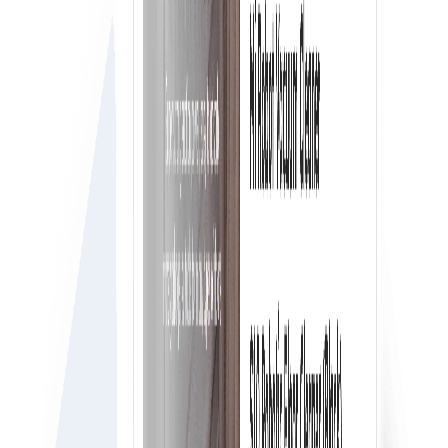
Δωρεάν & απεριόριστοι χρήστες χώρου εργασίας
Αποκτήστε δωρεάν και απεριόριστους χρήστες χώρου
εργασίας, όπου μπορείτε να προσθέσετε όλους τους
υπαλλήλους της εταιρείας σας στον λογαριασμό
αγοραστή σας στο e-Procure.
Ροή εργασιών έγκρισης σε πραγματικό χρόνο
Κάθε χρήστης μπορεί να παραγγείλει αυτό που
χρειάζεται εύκολα με ροή εργασιών έγκρισης σε