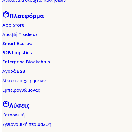
Αναλυτικά στοιχεία πωλήσεων
Πλατφόρμα
App Store
Αμοιβή Tradeics
Smart Escrow
B2B Logistics
Enterprise Blockchain
Αγορά B2B
Δίκτυο επιχειρήσεων
Εμπειρογνώμονας
Λύσεις
Κατασκευή
Υγειονομική περίθαλψη