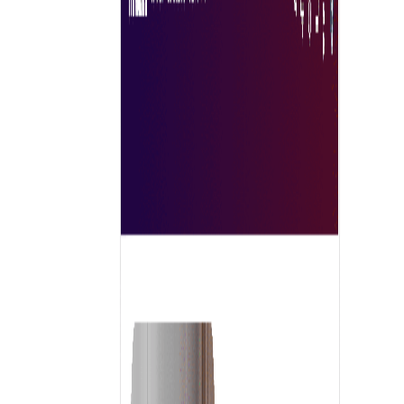
διαδικασία προμηθειών. Η αυξημένη προβολή και
εμβέλεια επιτρέπουν στις επιχειρήσεις να συνδεθούν με
ένα ευρύτερο κοινό. Επιπλέον, τα προηγμένα εργαλεία
εξορθολογίζουν τις συναλλαγές, καθιστώντας τες
ταχύτερες και ασφαλέστερες. Οι αγορές διαθέτουν συχν
σχόλια και αξιολογήσεις χρηστών, βοηθώντας τους
αγοραστές να λαμβάνουν τεκμηριωμένες αποφάσεις.
Συνολικά, προωθούν την αποτελεσματικότητα, τη
διαφάνεια και την καινοτομία στο εμπόριο, καθιστώντα
τις απαραίτητες για τις σύγχρονες επιχειρήσεις που
επιδιώκουν να βελτιστοποιήσουν τις στρατηγικές
προμηθειών τους.
Εξερευνήστε τώρα
Γιατί να επιλέξετε Tradeics Solutions ?
Η Tradeics παρουσιάζει την πιο ολοκληρωμένη αγορά
B2B στον κόσμο, όπου μπορείτε να βρείτε γρήγορα όλες
τις ανάγκες της εταιρείας σας για την προμήθεια
προϊόντων και υπηρεσιών σε ένα μέρος, με μια εύκολη
και γρήγορη εμπειρία αγορών για επιχειρήσεις.