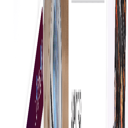
Απλοποιημένες αγορές
Η έναρξη προμηθειών επί τόπου δίνει τη δυνατότητα
στις επιχειρήσεις να λαμβάνουν άμεσα αποφάσεις
αγοράς, εξορθολογίζοντας τις λειτουργίες και
βελτιώνοντας την αποδοτικότητα. Η προσέγγιση
αυτή μειώνει τις καθυστερήσεις, εξασφαλίζοντας
έγκαιρη πρόσβαση σε βασικά αγαθά και υπηρεσίες.
Πλήρης ορατότητα
Η αποτελεσματική διαχείριση και ο έλεγχος των
οργανωτικών δαπανών ενισχύει την τήρηση του
προϋπολογισμού, εντοπίζει ευκαιρίες
εξοικονόμησης κόστους και προωθεί τη λήψη
στρατηγικών αποφάσεων για βιώσιμη ανάπτυξη.