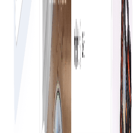
Επισκεφθείτε το MarketPlace