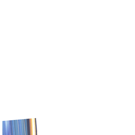
υπηρεσιών.
Εξερευνήστε τώρα
Γιατί Tradeics;
Η Tradeics απλοποιεί την ένταξη προμηθευτών, βοηθά
στην παρακολούθηση συμβάσεων και βελτιώνει τις ροές
αγορών. Οι αγοραστές ελέγχουν τις προμήθειες
μειώνοντας τις υπερβάσεις δαπανών. Είναι σχεδιασμένη
για ιδρύματα με συνείδηση προϋπολογισμού που δεν
μπορούν να αντέξουν λάθη προμηθειών.