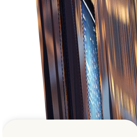
Καλύτερη εξυπηρέτηση πελατών
Παροχή ανώτερης εξυπηρέτησης πελατών με
έγκαιρες ενημερώσεις και ακριβείς πληροφορίες
σχετικά με την κατάσταση της παραγγελίας και την
παράδοση.
Ένα παγκόσμιο επιχειρηματικό δίκτυο
Εμπνέοντας την επόμενη γενιά και ενισχύοντας την
πρόοδό τους.
Εγγραφείτε δωρεάν