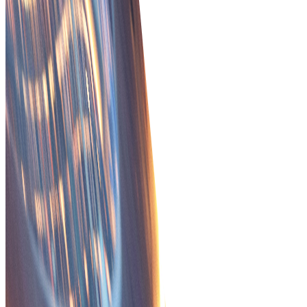
σας συναλλαγών.
Ασφαλής διαχείριση συναλλαγών
Βελτιώστε την ασφάλεια και την αποτελεσματικότητα
των παραγγελιών με λειτουργίες παρακολούθησης σε
πραγματικό χρόνο και πρόληψης της απάτης.
Ξεκινήστε
Η Tradeics προσφέρει
πραγματικά
επιχειρηματικά