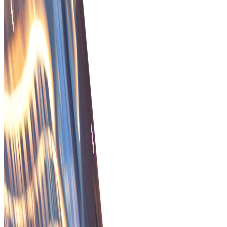
Παρακολούθηση παραγγελιών σε πραγματικό χρόνο
Παρέχετε στους πελάτες σας παρακολούθηση των
παραγγελιών σε πραγματικό χρόνο για ταχύτερη και
ασφαλέστερη παραλαβή και διαχείριση των
παραγγελιών.
Καινοτόμος λύση πληρωμών B2B
Προηγμένο σύστημα πληρωμών B2B για τον
εξορθολογισμό και την ασφάλεια των επιχειρηματικών