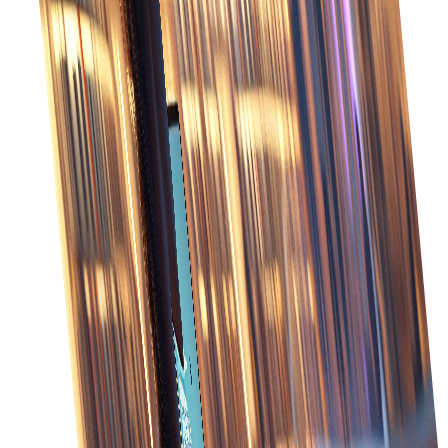
Παρακολουθήστε την κατάσταση των παραγγελιών
σε πραγματικό χρόνο για να διασφαλίσετε ακριβείς
χρόνους παράδοσης και άμεση επίλυση
προβλημάτων.
Βελτιωμένη ακρίβεια
Ελαχιστοποιήστε τα λάθη με την αυτοματοποιημένη
καταχώρηση και επεξεργασία παραγγελιών,
οδηγώντας σε μεγαλύτερη ακρίβεια στην εκτέλεση.