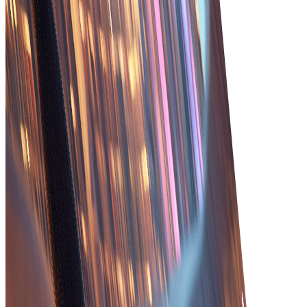
Ενισχυμένη ορατότητα
Αποκτήστε ολοκληρωμένη ορατότητα στην
κατάσταση των παραγγελιών, τα επίπεδα
αποθεμάτων και τις αλληλεπιδράσεις με τους
πελάτες για καλύτερη λήψη αποφάσεων.
Ταχύτερη εκπλήρωση
Επιταχύνετε την εκτέλεση παραγγελιών
βελτιστοποιώντας τις διαδικασίες και μειώνοντας
τις καθυστερήσεις μέσω ολοκληρωμένων