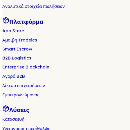
Αναλυτικά στοιχεία πωλήσεων
Πλατφόρμα
App Store
Αμοιβή Tradeics
Smart Escrow
B2B Logistics
Enterprise Blockchain
Αγορά B2B
Δίκτυο επιχειρήσεων
Εμπειρογνώμονας
Λύσεις
Κατασκευή
Υγειονομική περίθαλψη