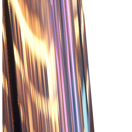
αποδοτικότητα.
Παρακολούθηση σε πραγματικό χρόνο
Παρακολουθήστε την κατάσταση των παραγγελιών
σε πραγματικό χρόνο για να διασφαλίσετε ακριβείς
χρόνους παράδοσης και άμεση επίλυση
προβλημάτων.
Βελτιωμένη ακρίβεια
Ελαχιστοποιήστε τα λάθη με την αυτοματοποιημένη
καταχώρηση και επεξεργασία παραγγελιών,
οδηγώντας σε μεγαλύτερη ακρίβεια στην εκτέλεση.