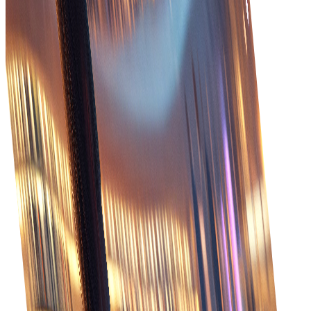
συστημάτων.
Καλύτερη εξυπηρέτηση πελατών
Παροχή ανώτερης εξυπηρέτησης πελατών με
Εξορθολογισμένες διαδικασίες
έγκαιρες ενημερώσεις και ακριβείς πληροφορίες
σχετικά με την κατάσταση της παραγγελίας και την
Απλοποιήστε τη διαχείριση παραγγελιών με
παράδοση.
αυτοματοποιημένες ροές εργασίας που μειώνουν τις
χειροκίνητες εργασίες και ενισχύουν την
αποδοτικότητα.
Παρακολούθηση σε πραγματικό χρόνο