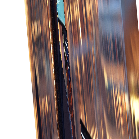
Ενισχυμένη ορατότητα
Αποκτήστε ολοκληρωμένη ορατότητα στην
κατάσταση των παραγγελιών, τα επίπεδα
αποθεμάτων και τις αλληλεπιδράσεις με τους
πελάτες για καλύτερη λήψη αποφάσεων.
Ταχύτερη εκπλήρωση
Επιταχύνετε την εκτέλεση παραγγελιών
βελτιστοποιώντας τις διαδικασίες και μειώνοντας
τις καθυστερήσεις μέσω ολοκληρωμένων
συστημάτων.