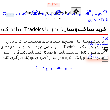
راه‌حل‌ها
Summarize this page with AI
کاوش
تامین تا پرداخت
فروش B2B
بازارگاه B2B
جدید
ساخت‌وساز
شبکه تجاری
خرید ساخت‌وساز
خود را با Tradeics ساده کنید
ورود
در ساخت‌وساز زمان همه‌چیز است و خرید هوشمند می‌تواند پروژه را
ثبت‌نام رایگان
بسازد یا خراب کند. Tradeics با سیستمی ویژه ساخت‌وساز به تیم‌های
خرید کنترل کامل می‌دهد. تأمین را خودکار کنید، تأمین‌کنندگان را آسان
ثبت‌نام رایگان
مدیریت کنید و با یک پلتفرم قدرتمند از تأخیرهای پرهزینه جلوگیری کنید.
همین حالا شروع کنید
برای تأمین‌کنندگان ساخت‌وساز، Tradeics فقط یک مارکت‌پلیس
نیست؛ یک سیستم کامل فروش B2B است. محصولات یا خدمات را با