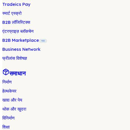
Tradeics Pay
स्मार्ट एस्क्रो
B2B लॉजिस्टिक्स
एंटरप्राइज़ ब्लॉकचेन
B2B Marketplace
नया
Business Network
फ्रीलांस विशेषज्ञ
समाधान
निर्माण
हेल्थकेयर
खाद्य और पेय
थोक और खुदरा
विनिर्माण
शिक्षा