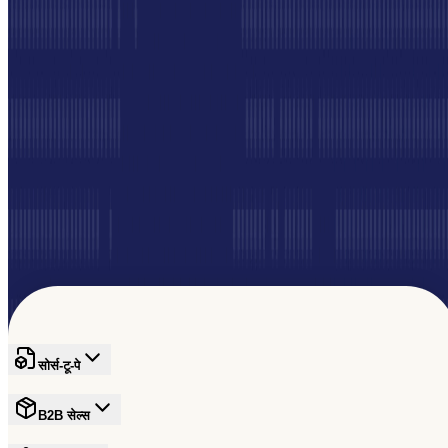
मुफ़्त साइन अप करें
समुदाय में आपका स्वागत है
अपना नेटवर्क बढ़ाएं
सोर्स-टू-पे
B2B सेल्स