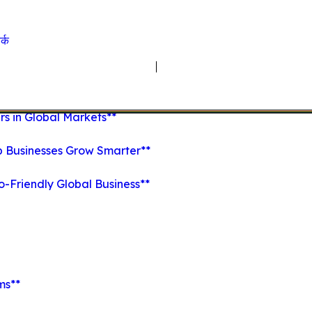
र्क
s in Global Markets**
p Businesses Grow Smarter**
o-Friendly Global Business**
ms**