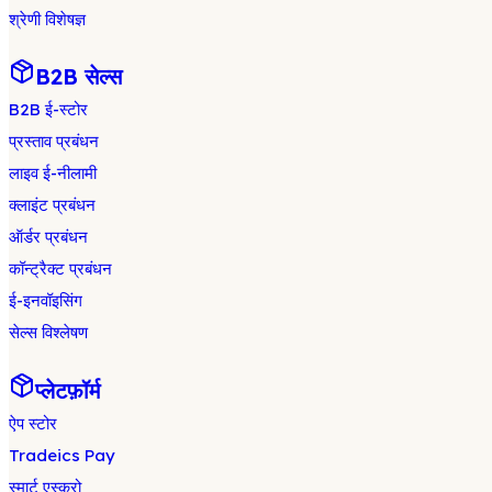
श्रेणी विशेषज्ञ
B2B सेल्स
B2B ई-स्टोर
प्रस्ताव प्रबंधन
लाइव ई-नीलामी
क्लाइंट प्रबंधन
ऑर्डर प्रबंधन
कॉन्ट्रैक्ट प्रबंधन
ई-इनवॉइसिंग
सेल्स विश्लेषण
प्लेटफ़ॉर्म
ऐप स्टोर
Tradeics Pay
स्मार्ट एस्क्रो