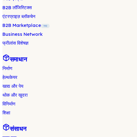
B2B लॉजिस्टिक्स
एंटरप्राइज़ ब्लॉकचेन
B2B Marketplace
नया
Business Network
फ्रीलांस विशेषज्ञ
समाधान
निर्माण
हेल्थकेयर
खाद्य और पेय
थोक और खुदरा
विनिर्माण
शिक्षा
संसाधन