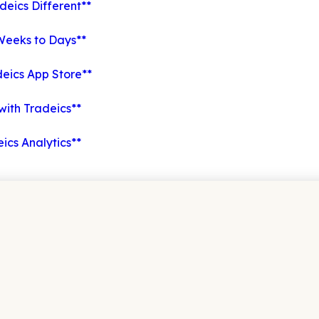
eics Different**
Weeks to Days**
deics App Store**
with Tradeics**
ics Analytics**