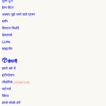
मुफ़्त टूल
हेल्प सेंटर
अक्सर पूछे जाने वाले प्रश्न
ब्लॉग
सिस्टम स्थिति
डेवलपर्स
LLMs
साइटमैप
कंपनी
हमारे बारे में
इंटीग्रेशन
नौकरियां
अभी नौकरी पर रखें!
पार्टनर्स
पैकेज
हमसे संपर्क करें