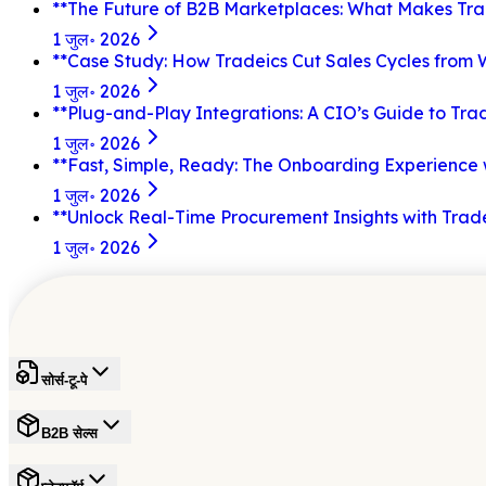
**The Future of B2B Marketplaces: What Makes Trad
1 जुल॰ 2026
**Case Study: How Tradeics Cut Sales Cycles from 
1 जुल॰ 2026
**Plug-and-Play Integrations: A CIO’s Guide to Tra
1 जुल॰ 2026
**Fast, Simple, Ready: The Onboarding Experience 
1 जुल॰ 2026
**Unlock Real-Time Procurement Insights with Trade
1 जुल॰ 2026
सोर्स-टू-पे
B2B सेल्स