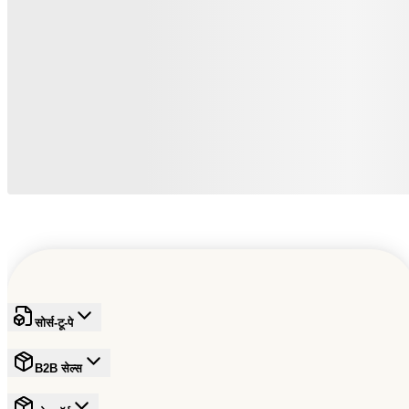
सोर्स-टू-पे
B2B सेल्स