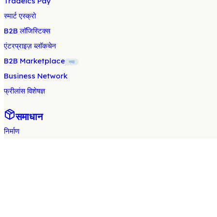
Tradeics Pay
स्मार्ट एस्क्रो
B2B लॉजिस्टिक्स
एंटरप्राइज़ ब्लॉकचेन
B2B Marketplace
नया
Business Network
फ्रीलांस विशेषज्ञ
समाधान
निर्माण
हेल्थकेयर
खाद्य और पेय
थोक और खुदरा
विनिर्माण
शिक्षा