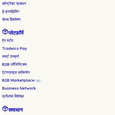
कॉन्ट्रैक्ट प्रबंधन
ई-इनवॉइसिंग
सेल्स विश्लेषण
प्लेटफ़ॉर्म
ऐप स्टोर
Tradeics Pay
स्मार्ट एस्क्रो
B2B लॉजिस्टिक्स
एंटरप्राइज़ ब्लॉकचेन
B2B Marketplace
नया
Business Network
फ्रीलांस विशेषज्ञ
समाधान