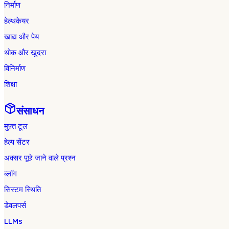
निर्माण
हेल्थकेयर
खाद्य और पेय
थोक और खुदरा
विनिर्माण
शिक्षा
संसाधन
मुफ़्त टूल
हेल्प सेंटर
अक्सर पूछे जाने वाले प्रश्न
ब्लॉग
सिस्टम स्थिति
डेवलपर्स
LLMs