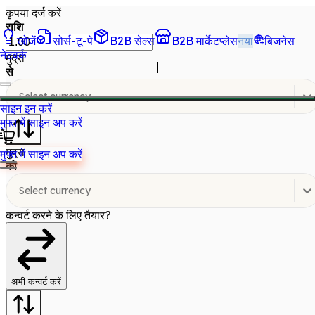
कृपया दर्ज करें
राशि
खोजें
सोर्स-टू-पे
B2B सेल्स
B2B मार्केटप्लेस
नया
बिजनेस
नेटवर्क
मुद्रा
से
Select currency
साइन इन करें
मुफ्त में साइन अप करें
मुद्रा
मुफ्त में साइन अप करें
को
Select currency
कन्वर्ट करने के लिए तैयार?
अभी कन्वर्ट करें