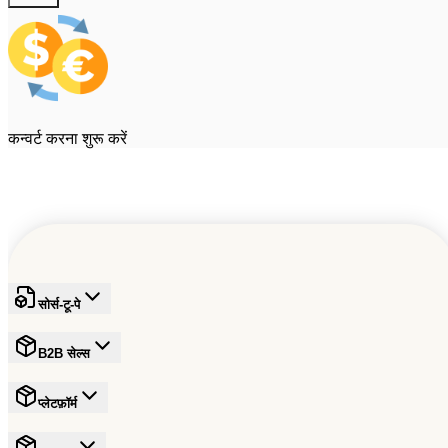
कन्वर्ट करना शुरू करें
सोर्स-टू-पे
B2B सेल्स
प्लेटफ़ॉर्म