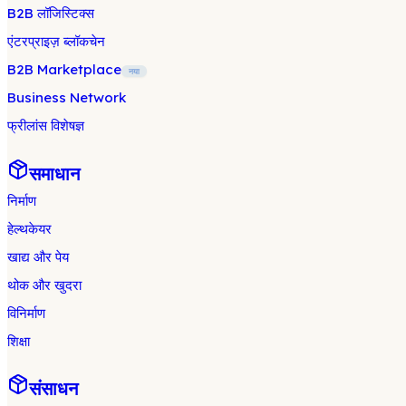
B2B लॉजिस्टिक्स
एंटरप्राइज़ ब्लॉकचेन
B2B Marketplace
नया
Business Network
फ्रीलांस विशेषज्ञ
समाधान
निर्माण
हेल्थकेयर
खाद्य और पेय
थोक और खुदरा
विनिर्माण
शिक्षा
संसाधन