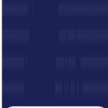
affidabile.
A differenza delle piattaforme B2B
convenzionali, Tradeics offre una blockchain enterprise
progettata specificamente per gli acquisti e il commerci
B2B.
Non si tratta solo di tecnologia—si tratta di
assicurare che ogni transazione sia verificabile, sicura e
costruita per durare.
Registrati gratis
Benvenuti nella Comunità
Accrescere la propria rete