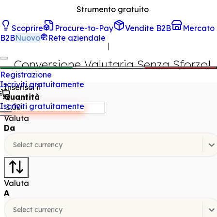
Strumento gratuito
Scoprire
Procure-to-Pay
Vendite B2B
Mercato
Conversione Valutaria
B2B
Nuovo
Rete aziendale
Conversione Valutaria Senza Sforzo!
Registrazione
Iscriviti gratuitamente
Inserisci il
Quantità
Iscriviti gratuitamente
Valuta
Da
Select currency
Valuta
A
Select currency