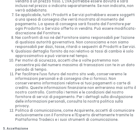
vendita a un prezzo fisso. L'IVA potrebbe essere dovuta e sarà
inclusa nel prezzo o indicata separatamente. Se non indicata, non
verrà addebitata.
Se applicabile, tutti i Prodotti e Servizi potrebbero essere soggetti
a una spesa di consegna che verrà mostrata al momento del
pagamento. La spesa di consegna sarà fissata dal Fornitore per
ogni Prodotto o Servizio offerto in vendita. Può essere modificata
discrezione del Fornitore.
Nei confronti di noi né del Fornitore siamo responsabili per l'azione
di qualsiasi autorità governativa. Non conosciamo e non siamo
responsabili per dazi, tasse, ritardi o sequestri di Prodotti e Servizi.
Qualsiasi dettaglio fornito da noi relativo ai tassi di cambio è solo
approssimativo e può variare nel tempo.
Per motivi di sicurezza, accetti che a volte potremmo non
consentire più del numero massimo di transazioni con te in un dato
periodo di tempo.
Per facilitare l'uso futuro del nostro sito web, conserveremo le
informazioni personali e di consegna che ci fornisci. Non
conserveremo informazioni relative ai tuoi pagamenti o carte di
credito. Queste informazioni finanziarie non entreranno mai sotto il
nostro controllo. Controlla i termini e le condizioni del nostro
fornitore di servizi di pagamento. Per i dettagli sulla divulgazione
delle informazioni personali, consulta la nostra politica sulla
privacy.
Politica di comunicazione, come Acquirente, accetti di comunicare
esclusivamente con il Fornitore e l'Esperto direttamente tramite la
Piattaforma Tradeics e i suoi strumenti di comunicazione.
5. Accettazione