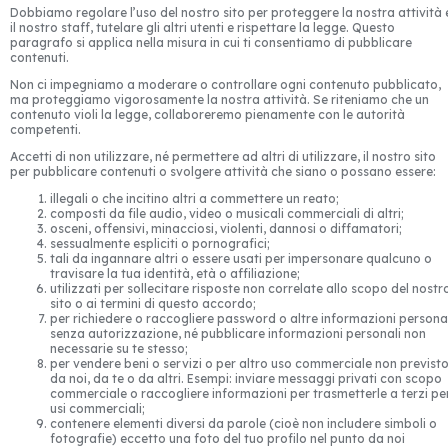
Dobbiamo regolare l’uso del nostro sito per proteggere la nostra attività 
il nostro staff, tutelare gli altri utenti e rispettare la legge. Questo
paragrafo si applica nella misura in cui ti consentiamo di pubblicare
contenuti.
Non ci impegniamo a moderare o controllare ogni contenuto pubblicato,
ma proteggiamo vigorosamente la nostra attività. Se riteniamo che un
contenuto violi la legge, collaboreremo pienamente con le autorità
competenti.
Accetti di non utilizzare, né permettere ad altri di utilizzare, il nostro sito
per pubblicare contenuti o svolgere attività che siano o possano essere:
illegali o che incitino altri a commettere un reato;
composti da file audio, video o musicali commerciali di altri;
osceni, offensivi, minacciosi, violenti, dannosi o diffamatori;
sessualmente espliciti o pornografici;
tali da ingannare altri o essere usati per impersonare qualcuno o
travisare la tua identità, età o affiliazione;
utilizzati per sollecitare risposte non correlate allo scopo del nostr
sito o ai termini di questo accordo;
per richiedere o raccogliere password o altre informazioni persona
senza autorizzazione, né pubblicare informazioni personali non
necessarie su te stesso;
per vendere beni o servizi o per altro uso commerciale non previst
da noi, da te o da altri. Esempi: inviare messaggi privati con scopo
commerciale o raccogliere informazioni per trasmetterle a terzi pe
usi commerciali;
contenere elementi diversi da parole (cioè non includere simboli o
fotografie) eccetto una foto del tuo profilo nel punto da noi