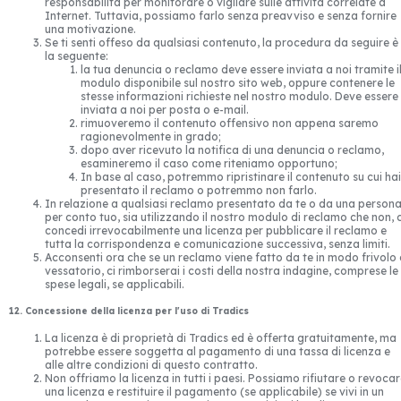
responsabilità per monitorare o vigilare sulle attività correlate a
Internet. Tuttavia, possiamo farlo senza preavviso e senza fornire
una motivazione.
Se ti senti offeso da qualsiasi contenuto, la procedura da seguire è
la seguente:
la tua denuncia o reclamo deve essere inviata a noi tramite i
modulo disponibile sul nostro sito web, oppure contenere le
stesse informazioni richieste nel nostro modulo. Deve essere
inviata a noi per posta o e-mail.
rimuoveremo il contenuto offensivo non appena saremo
ragionevolmente in grado;
dopo aver ricevuto la notifica di una denuncia o reclamo,
esamineremo il caso come riteniamo opportuno;
In base al caso, potremmo ripristinare il contenuto su cui hai
presentato il reclamo o potremmo non farlo.
In relazione a qualsiasi reclamo presentato da te o da una person
per conto tuo, sia utilizzando il nostro modulo di reclamo che non, c
concedi irrevocabilmente una licenza per pubblicare il reclamo e
tutta la corrispondenza e comunicazione successiva, senza limiti.
Acconsenti ora che se un reclamo viene fatto da te in modo frivolo
vessatorio, ci rimborserai i costi della nostra indagine, comprese le
spese legali, se applicabili.
12. Concessione della licenza per l'uso di Tradics
La licenza è di proprietà di Tradics ed è offerta gratuitamente, ma
potrebbe essere soggetta al pagamento di una tassa di licenza e
alle altre condizioni di questo contratto.
Non offriamo la licenza in tutti i paesi. Possiamo rifiutare o revoca
una licenza e restituire il pagamento (se applicabile) se vivi in un