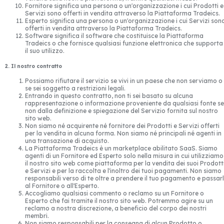
Fornitore significa una persona o un'organizzazione i cui Prodotti e
Servizi sono offerti in vendita attraverso la Piattaforma Tradeics.
Esperto significa una persona o un'organizzazione i cui Servizi son
offerti in vendita attraverso la Piattaforma Tradeics.
Software significa il software che costituisce la Piattaforma
Tradeics o che fornisce qualsiasi funzione elettronica che supporta
il suo utilizzo.
2. Il nostro contratto
Possiamo rifiutare il servizio se vivi in un paese che non serviamo o
se sei soggetto a restrizioni legali.
Entrando in questo contratto, non ti sei basato su alcuna
rappresentazione o informazione proveniente da qualsiasi fonte se
non dalla definizione e spiegazione del Servizio fornita sul nostro
sito web.
Non siamo né acquirente né fornitore dei Prodotti e Servizi offerti
per la vendita in alcuna forma. Non siamo né principali né agenti in
una transazione di acquisto.
La Piattaforma Tradeics è un marketplace abilitato SaaS. Siamo
agenti di un Fornitore ed Esperto solo nella misura in cui utilizziamo
il nostro sito web come piattaforma per la vendita dei suoi Prodott
e Servizi e per la raccolta e l'inoltro dei tuoi pagamenti. Non siamo
responsabili verso di te oltre a prendere il tuo pagamento e passarl
al Fornitore o all'Esperto.
Accogliamo qualsiasi commento o reclamo su un Fornitore o
Esperto che fai tramite il nostro sito web. Potremmo agire su un
reclamo a nostra discrezione, a beneficio del corpo dei nostri
membri.
Non siamo responsabili per la consegna di alcun Prodotto o