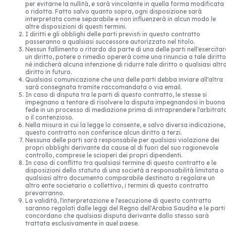
per evitarne la nullità, e sarà vincolante in quella forma modificata
o ridotta. Fatto salvo quanto sopra, ogni disposizione sarà
interpretata come separabile e non influenzerà in alcun modo le
altre disposizioni di questi termini.
I diritti e gli obblighi delle parti previsti in questo contratto
passeranno a qualsiasi successore autorizzato nel titolo.
Nessun fallimento o ritardo da parte di una delle parti nell'esercitar
un diritto, potere o rimedio opererà come una rinuncia a tale diritto
né indicherà alcuna intenzione di ridurre tale diritto o qualsiasi altr
diritto in futuro.
Qualsiasi comunicazione che una delle parti debba inviare all'altra
sarà consegnata tramite raccomandata o via email.
In caso di disputa tra le parti di questo contratto, le stesse si
impegnano a tentare di risolvere la disputa impegnandosi in buona
fede in un processo di mediazione prima di intraprendere l'arbitrat
o il contenzioso.
Nella misura in cui la legge lo consente, e salvo diversa indicazione,
questo contratto non conferisce alcun diritto a terzi.
Nessuna delle parti sarà responsabile per qualsiasi violazione dei
propri obblighi derivante da cause al di fuori del suo ragionevole
controllo, comprese le scioperi dei propri dipendenti.
In caso di conflitto tra qualsiasi termine di questo contratto e le
disposizioni dello statuto di una società a responsabilità limitata o
qualsiasi altro documento comparabile destinato a regolare un
altro ente societario o collettivo, i termini di questo contratto
prevarranno.
La validità, l'interpretazione e l'esecuzione di questo contratto
saranno regolati dalle leggi del Regno dell'Arabia Saudita e le parti
concordano che qualsiasi disputa derivante dallo stesso sarà
trattata esclusivamente in quel paese.