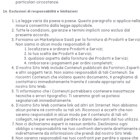
particolari circostanze.
16. Esclusioni di responsabilità e limitazioni
La legge varia da paese a paese. Questo paragrafo si applica nell
misura consentita dalla legge applicabile.
Tutte le condizioni, garanzie e termini impliciti sono esclusi dal
presente accordo.
Forniamo un Marketplace SaaS per la fornitura di Prodotti e Serviz
Non siamo in alcun modo responsabili di:
localizzare e ordinare Prodotti e Servizi;
la tua scelta dei Prodotti e Servizi;
qualsiasi aspetto della fornitura dei Prodotti e Servizi;
rimborsare i pagamenti per ordini completati;
Il nostro Sito Web include Contenuti pubblicati da Fornitori, Esperti
e altri soggetti terzi. Non siamo responsabili di tali Contenuti. Se
riscontri Contenuti che violano questo documento, ti preghiamo di
contattarci immediatamente tramite il canale appropriato sul
nostro Sito Web.
Ti informiamo che i Contenuti potrebbero contenere inesattezze
tecniche o errori tipografici. Ti saremmo grati se potessi
segnalarceli immediatamente.
Il nostro Sito Web contiene link ad altri siti Internet. Non abbiamo
alcun potere né controllo su tali siti. Riconosci e accetti che non
saremo responsabili in alcun modo per il contenuto di tali siti
collegati, né per eventuali perdite o danni derivanti dal tuo utilizzo.
Non ci dichiariamo esperti in nessun ambito. Decliniamo ogni
obbligo o responsabilità nei tuoi confronti derivante direttamente 
indirettamente da informazioni che prendi dal nostro Sito Web.
Non saremo responsabili nei tuoi confronti per perdite o spese che