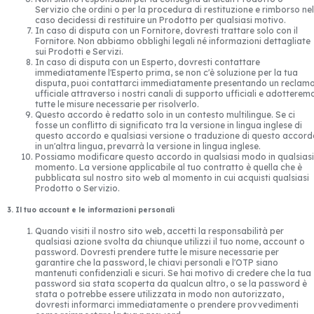
Servizio che ordini o per la procedura di restituzione e rimborso nel
caso decidessi di restituire un Prodotto per qualsiasi motivo.
In caso di disputa con un Fornitore, dovresti trattare solo con il
Fornitore. Non abbiamo obblighi legali né informazioni dettagliate
sui Prodotti e Servizi.
In caso di disputa con un Esperto, dovresti contattare
immediatamente l'Esperto prima, se non c'è soluzione per la tua
disputa, puoi contattarci immediatamente presentando un reclam
ufficiale attraverso i nostri canali di supporto ufficiali e adotterem
tutte le misure necessarie per risolverlo.
Questo accordo è redatto solo in un contesto multilingue. Se ci
fosse un conflitto di significato tra la versione in lingua inglese di
questo accordo e qualsiasi versione o traduzione di questo accord
in un'altra lingua, prevarrà la versione in lingua inglese.
Possiamo modificare questo accordo in qualsiasi modo in qualsiasi
momento. La versione applicabile al tuo contratto è quella che è
pubblicata sul nostro sito web al momento in cui acquisti qualsiasi
Prodotto o Servizio.
3. Il tuo account e le informazioni personali
Quando visiti il nostro sito web, accetti la responsabilità per
qualsiasi azione svolta da chiunque utilizzi il tuo nome, account o
password. Dovresti prendere tutte le misure necessarie per
garantire che la password, le chiavi personali e l'OTP siano
mantenuti confidenziali e sicuri. Se hai motivo di credere che la tua
password sia stata scoperta da qualcun altro, o se la password è
stata o potrebbe essere utilizzata in modo non autorizzato,
dovresti informarci immediatamente o prendere provvedimenti