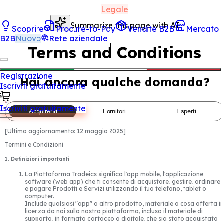
Legale
Summarize this page with AI
Scoprire
Procure-to-Pay
Vendite B2B
Mercato
B2B
Nuovo
Rete aziendale
Terms and Conditions
Registrazione
Hai ancora qualche domanda?
Iscriviti gratuitamente
Iscriviti gratuitamente
Acquirenti
Fornitori
Esperti
[
Ultimo aggiornamento:
12 maggio 2025
]
Termini e Condizioni
1. Definizioni importanti
La Piattaforma Tradeics significa l'app mobile, l'applicazione
software (web app) che ti consente di acquistare, gestire, ordinare
e pagare Prodotti e Servizi utilizzando il tuo telefono, tablet o
computer.
Include qualsiasi "app" o altro prodotto, materiale o cosa offerta i
licenza da noi sulla nostra piattaforma, incluso il materiale di
supporto, in formato cartaceo o digitale, che sia stato acquistato