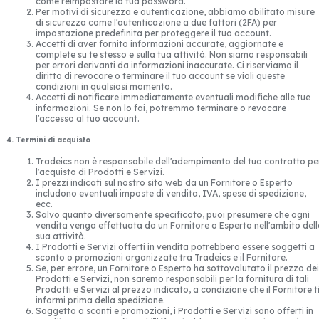
come reimpostare la tua password.
Per motivi di sicurezza e autenticazione, abbiamo abilitato misure
di sicurezza come l'autenticazione a due fattori (2FA) per
impostazione predefinita per proteggere il tuo account.
Accetti di aver fornito informazioni accurate, aggiornate e
complete su te stesso e sulla tua attività. Non siamo responsabili
per errori derivanti da informazioni inaccurate. Ci riserviamo il
diritto di revocare o terminare il tuo account se violi queste
condizioni in qualsiasi momento.
Accetti di notificare immediatamente eventuali modifiche alle tue
informazioni. Se non lo fai, potremmo terminare o revocare
l'accesso al tuo account.
4. Termini di acquisto
Tradeics non è responsabile dell'adempimento del tuo contratto pe
l'acquisto di Prodotti e Servizi.
I prezzi indicati sul nostro sito web da un Fornitore o Esperto
includono eventuali imposte di vendita, IVA, spese di spedizione,
ecc.
Salvo quanto diversamente specificato, puoi presumere che ogni
vendita venga effettuata da un Fornitore o Esperto nell'ambito del
sua attività.
I Prodotti e Servizi offerti in vendita potrebbero essere soggetti a
sconto o promozioni organizzate tra Tradeics e il Fornitore.
Se, per errore, un Fornitore o Esperto ha sottovalutato il prezzo dei
Prodotti e Servizi, non saremo responsabili per la fornitura di tali
Prodotti e Servizi al prezzo indicato, a condizione che il Fornitore t
informi prima della spedizione.
Soggetto a sconti e promozioni, i Prodotti e Servizi sono offerti in