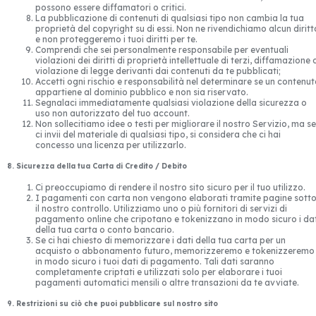
possono essere diffamatori o critici.
La pubblicazione di contenuti di qualsiasi tipo non cambia la tua
proprietà del copyright su di essi. Non ne rivendichiamo alcun diritt
e non proteggeremo i tuoi diritti per te.
Comprendi che sei personalmente responsabile per eventuali
violazioni dei diritti di proprietà intellettuale di terzi, diffamazione 
violazione di legge derivanti dai contenuti da te pubblicati;
Accetti ogni rischio e responsabilità nel determinare se un contenu
appartiene al dominio pubblico e non sia riservato.
Segnalaci immediatamente qualsiasi violazione della sicurezza o
uso non autorizzato del tuo account.
Non sollecitiamo idee o testi per migliorare il nostro Servizio, ma se
ci invii del materiale di qualsiasi tipo, si considera che ci hai
concesso una licenza per utilizzarlo.
8. Sicurezza della tua Carta di Credito / Debito
Ci preoccupiamo di rendere il nostro sito sicuro per il tuo utilizzo.
I pagamenti con carta non vengono elaborati tramite pagine sott
il nostro controllo. Utilizziamo uno o più fornitori di servizi di
pagamento online che cripotano e tokenizzano in modo sicuro i dat
della tua carta o conto bancario.
Se ci hai chiesto di memorizzare i dati della tua carta per un
acquisto o abbonamento futuro, memorizzeremo e tokenizzeremo
in modo sicuro i tuoi dati di pagamento. Tali dati saranno
completamente criptati e utilizzati solo per elaborare i tuoi
pagamenti automatici mensili o altre transazioni da te avviate.
9. Restrizioni su ciò che puoi pubblicare sul nostro sito