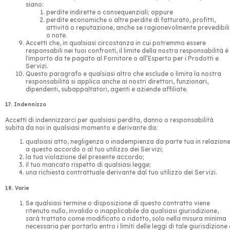
siano:
perdite indirette o consequenziali; oppure
perdite economiche o altre perdite di fatturato, profitti,
attività o reputazione, anche se ragionevolmente prevedibili
o note.
Accetti che, in qualsiasi circostanza in cui potremmo essere
responsabili nei tuoi confronti, il limite della nostra responsabilità è
l'importo da te pagato al Fornitore o all’Esperto per i Prodotti e
Servizi.
Questo paragrafo e qualsiasi altro che esclude o limita la nostra
responsabilità si applica anche ai nostri direttori, funzionari,
dipendenti, subappaltatori, agenti e aziende affiliate.
17. Indennizzo
Accetti di indennizzarci per qualsiasi perdita, danno o responsabilità
subita da noi in qualsiasi momento e derivante da:
qualsiasi atto, negligenza o inadempienza da parte tua in relazion
a questo accordo o al tuo utilizzo dei Servizi;
la tua violazione del presente accordo;
il tuo mancato rispetto di qualsiasi legge;
una richiesta contrattuale derivante dal tuo utilizzo dei Servizi.
18. Varie
Se qualsiasi termine o disposizione di questo contratto viene
ritenuto nullo, invalido o inapplicabile da qualsiasi giurisdizione,
sarà trattato come modificato o ridotto, solo nella misura minima
necessaria per portarlo entro i limiti delle leggi di tale giurisdizione 