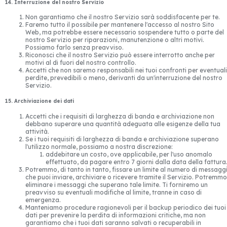
14. Interruzione del nostro Servizio
Non garantiamo che il nostro Servizio sarà soddisfacente per te.
Faremo tutto il possibile per mantenere l'accesso al nostro Sito
Web, ma potrebbe essere necessario sospendere tutto o parte del
nostro Servizio per riparazioni, manutenzione o altri motivi.
Possiamo farlo senza preavviso.
Riconosci che il nostro Servizio può essere interrotto anche per
motivi al di fuori del nostro controllo.
Accetti che non saremo responsabili nei tuoi confronti per eventuali
perdite, prevedibili o meno, derivanti da un'interruzione del nostro
Servizio.
15. Archiviazione dei dati
Accetti che i requisiti di larghezza di banda e archiviazione non
debbano superare una quantità adeguata alle esigenze della tua
attività.
Se i tuoi requisiti di larghezza di banda e archiviazione superano
l'utilizzo normale, possiamo a nostra discrezione:
addebitare un costo, ove applicabile, per l'uso anomalo
effettuato, da pagare entro 7 giorni dalla data della fattura
Potremmo, di tanto in tanto, fissare un limite al numero di messagg
che puoi inviare, archiviare o ricevere tramite il Servizio. Potremmo
eliminare i messaggi che superano tale limite. Ti forniremo un
preavviso su eventuali modifiche al limite, tranne in caso di
emergenza.
Manteniamo procedure ragionevoli per il backup periodico dei tuoi
dati per prevenire la perdita di informazioni critiche, ma non
garantiamo che i tuoi dati saranno salvati o recuperabili in