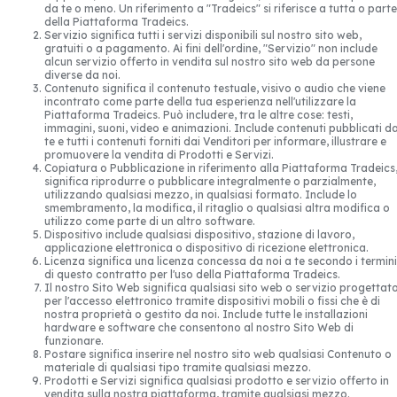
da te o meno. Un riferimento a "Tradeics" si riferisce a tutta o parte
della Piattaforma Tradeics.
Servizio significa tutti i servizi disponibili sul nostro sito web,
gratuiti o a pagamento. Ai fini dell'ordine, "Servizio" non include
alcun servizio offerto in vendita sul nostro sito web da persone
diverse da noi.
Contenuto significa il contenuto testuale, visivo o audio che viene
incontrato come parte della tua esperienza nell'utilizzare la
Piattaforma Tradeics. Può includere, tra le altre cose: testi,
immagini, suoni, video e animazioni. Include contenuti pubblicati d
te e tutti i contenuti forniti dai Venditori per informare, illustrare e
promuovere la vendita di Prodotti e Servizi.
Copiatura o Pubblicazione in riferimento alla Piattaforma Tradeics
significa riprodurre o pubblicare integralmente o parzialmente,
utilizzando qualsiasi mezzo, in qualsiasi formato. Include lo
smembramento, la modifica, il ritaglio o qualsiasi altra modifica o
utilizzo come parte di un altro software.
Dispositivo include qualsiasi dispositivo, stazione di lavoro,
applicazione elettronica o dispositivo di ricezione elettronica.
Licenza significa una licenza concessa da noi a te secondo i termini
di questo contratto per l'uso della Piattaforma Tradeics.
Il nostro Sito Web significa qualsiasi sito web o servizio progettat
per l'accesso elettronico tramite dispositivi mobili o fissi che è di
nostra proprietà o gestito da noi. Include tutte le installazioni
hardware e software che consentono al nostro Sito Web di
funzionare.
Postare significa inserire nel nostro sito web qualsiasi Contenuto o
materiale di qualsiasi tipo tramite qualsiasi mezzo.
Prodotti e Servizi significa qualsiasi prodotto e servizio offerto in
vendita sulla nostra piattaforma, tramite qualsiasi mezzo.