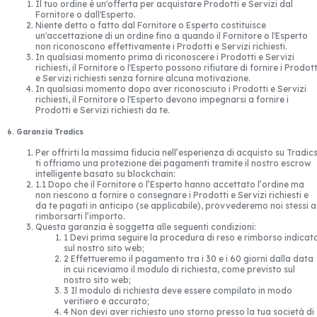
Il tuo ordine è un'offerta per acquistare Prodotti e Servizi dal
Fornitore o dall'Esperto.
Niente detto o fatto dal Fornitore o Esperto costituisce
un'accettazione di un ordine fino a quando il Fornitore o l'Esperto
non riconoscono effettivamente i Prodotti e Servizi richiesti.
In qualsiasi momento prima di riconoscere i Prodotti e Servizi
richiesti, il Fornitore o l'Esperto possono rifiutare di fornire i Prodott
e Servizi richiesti senza fornire alcuna motivazione.
In qualsiasi momento dopo aver riconosciuto i Prodotti e Servizi
richiesti, il Fornitore o l'Esperto devono impegnarsi a fornire i
Prodotti e Servizi richiesti da te.
6. Garanzia Tradics
Per offrirti la massima fiducia nell’esperienza di acquisto su Tradics
ti offriamo una protezione dei pagamenti tramite il nostro escrow
intelligente basato su blockchain:
1.1 Dopo che il Fornitore o l’Esperto hanno accettato l’ordine ma
non riescono a fornire o consegnare i Prodotti e Servizi richiesti e
da te pagati in anticipo (se applicabile), provvederemo noi stessi a
rimborsarti l’importo.
Questa garanzia è soggetta alle seguenti condizioni:
1 Devi prima seguire la procedura di reso e rimborso indicat
sul nostro sito web;
2 Effettueremo il pagamento tra i 30 e i 60 giorni dalla data
in cui riceviamo il modulo di richiesta, come previsto sul
nostro sito web;
3 Il modulo di richiesta deve essere compilato in modo
veritiero e accurato;
4 Non devi aver richiesto uno storno presso la tua società di