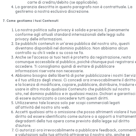
carte di credito/debito (se applicabile).
La garanzia descritta in questo paragrafo non è contrattuale. La
gestiremo a nostra esclusiva discrezione.
7. Come gestiamo i tuoi Contenuti
La nostra politica sulla privacy è solida e precisa. È pienamente
conforme agli attuali standard internazionali delle leggi sulla
privacy delle informazioni.
Se pubblichi contenuti in un’area pubblica del nostro sito, questi
diventano disponibili nel dominio pubblico. Non abbiamo alcun
controllo su chi li vede o su cosa ne fa.
Anche se l’accesso ai tuoi testi è protetto da registrazione, resta
comunque accessibile al pubblico, poiché chiunque può registrarsi 
accedere. Ti consigliamo quindi di evitare di pubblicare
informazioni riservate non necessarie.
Abbiamo bisogno della libertà di poter pubblicizzare i nostri Serviz
e il tuo utilizzo degli stessi. Ci concedi ora irrevocabilmente il diritto
e la licenza di modificare, copiare, pubblicare, distribuire, tradurre 
usare in altro modo qualsiasi Contenuto che pubblichi sul nostro
sito, nel dominio pubblico e in qualsiasi mezzo. Dichiari e garantisci
di essere autorizzato a concedere tutti questi diritti.
Utilizzeremo tale licenza solo per scopi commerciali legati
all’attività del nostro sito web.
Accetti qualsiasi atto o omissione che possa altrimenti violare il tuo
diritto ad essere identificato come autore o a opporti a trattament
degradanti della tua opera come previsto dalla legge sul diritto
d'autore.
Ci autorizzi ora irrevocabilmente a pubblicare feedback, commenti
e valutazioni sulla tua attività attraverso il nostro sito, anche se