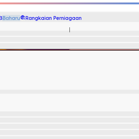
B
Baharu
Rangkaian Perniagaan