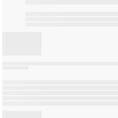
Daftar percuma