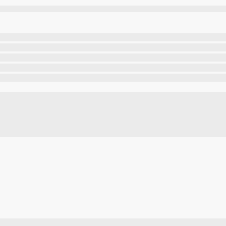
epan perdagangan