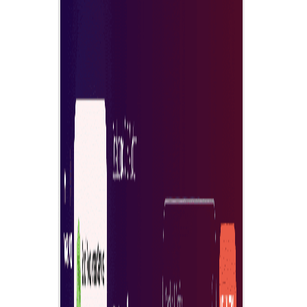
Buka e-Lelongan untuk perolehan
Anda boleh membuka e-lelongan dengan mudah untuk
keperluan perolehan syarikat.