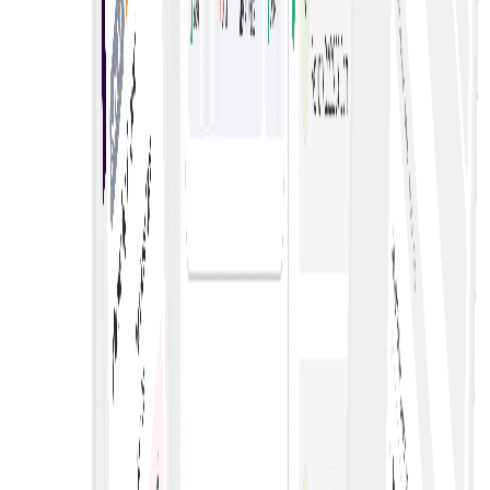
ketelusan, dan menggalakkan persaingan—untuk harga
lebih baik dan peruntukan sumber yang cekap.
e-Lelongan serentak
Dayakan pelbagai proses bidaan dalam talian secara
serentak—meningkatkan persaingan, jangkauan penjual
dan pilihan pembeli.
Berbilang e-Lelongan Langsung dengan mudah
Berbilang e-lelongan langsung membolehkan bidaan