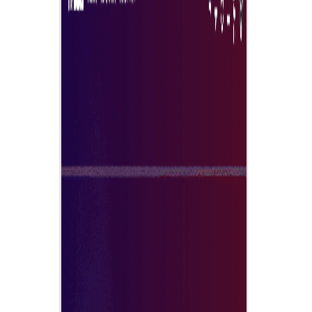
nyata untuk memenangi kontrak dalam proses yang adi
dan cekap.
Terokai sekarang
Mengapa ciri Tradeics e-Auction?
Sistem e-Auction Tradeics terbukti membantu pembeli
mendapat harga lebih baik, kitaran perolehan lebih
pantas, dan kejelasan lebih tinggi dalam keputusan
vendor. Sementara itu, pembekal mendapat akses lebih
luas kepada peluang masa nyata—tempatan dan globa
—tanpa beban bidaan tradisional.
Hasilnya ialah
pengalaman lelongan moden dan automatik yang
memaksimumkan nilai untuk kedua-dua pihak.