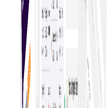
Berbilang e-Lelongan Langsung dengan mudah
Berbilang e-lelongan langsung membolehkan bidaan
serentak merentas platform, meningkatkan persaingan
dan peluang untuk pembeli serta penjual.
Data bidaan disatukan
Mempermudah proses perolehan, meningkatkan