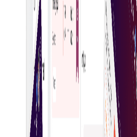
harga kompetitif dan kolaborasi serta memastikan
ketelusan.
Kawalan penuh
Dengan melibatkan pelbagai pembekal, pembeli
boleh mengawal penyertaan & ketelusan antara
pilihan berbeza dan memastikan nilai terbaik.
Putuskan dengan yakin
Buat keputusan pembelian yang betul dengan yakin.