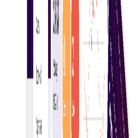
Pelbagai peserta
Pembeli boleh menjemput pelbagai pembekal
menyertai e-lelongan langsung, menggalakkan
harga kompetitif dan kolaborasi serta memastikan
ketelusan.
Kawalan penuh
Dengan melibatkan pelbagai pembekal, pembeli
boleh mengawal penyertaan & ketelusan antara
pilihan berbeza dan memastikan nilai terbaik.