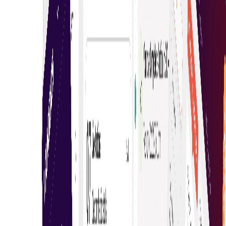
Platform kami menyediakan maklumat lengkap,
kemas kini masa nyata, dan alat mesra pengguna.
Kecerdasan Buatan & Pembelajaran Mesin
Gunakan AI dan ML untuk mendapatkan kecerdasan
data daripada tingkah laku perniagaan anda dan
perbaiki keputusan transaksi eAuction.