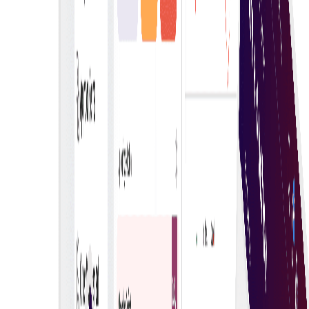
Putuskan dengan yakin
Buat keputusan pembelian yang betul dengan yakin.
Platform kami menyediakan maklumat lengkap,
kemas kini masa nyata, dan alat mesra pengguna.
Kecerdasan Buatan & Pembelajaran Mesin
Gunakan AI dan ML untuk mendapatkan kecerdasan
data daripada tingkah laku perniagaan anda dan
perbaiki keputusan transaksi eAuction.
Pelbagai peserta
Pembeli boleh menjemput pelbagai pembekal
menyertai e-lelongan langsung, menggalakkan