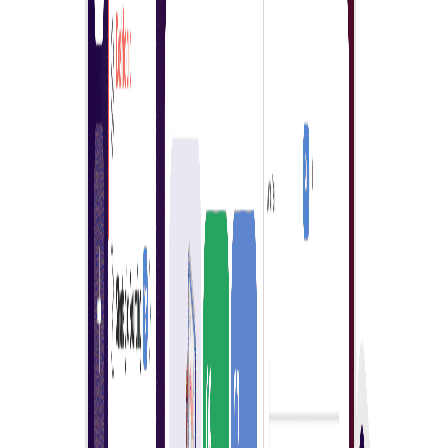
Kuatkuasakan peraturan pembelian dengan mudah
Konsistensi peraturan perniagaan—kuatkuasakan
peraturan pembelian untuk organisasi anda dengan
mudah.
Mulakan