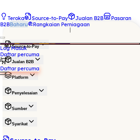
Teroka
Source-to-Pay
Jualan B2B
Pasaran
B2B
Baharu
Rangkaian Perniagaan
Source-to-Pay
Log Masuk
Daftar percuma
Jualan B2B
Daftar percuma
Platform
Penyelesaian
Sumber
Syarikat