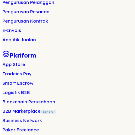
Pengurusan Pelanggan
Pengurusan Pesanan
Pengurusan Kontrak
E-Invois
Analitik Jualan
Platform
App Store
Tradeics Pay
Smart Escrow
Logistik B2B
Blockchain Perusahaan
B2B Marketplace
Baharu
Business Network
Pakar Freelance