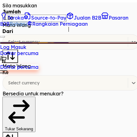
Sila masukkan
Jumlah
Teroka
Source-to-Pay
Jualan B2B
Pasaran
B2B
Baharu
Rangkaian Perniagaan
Mata Wang
Dari
Select currency
Log Masuk
Daftar percuma
Mata Wang
Daftar percuma
Ke
Select currency
Bersedia untuk menukar?
Tukar Sekarang