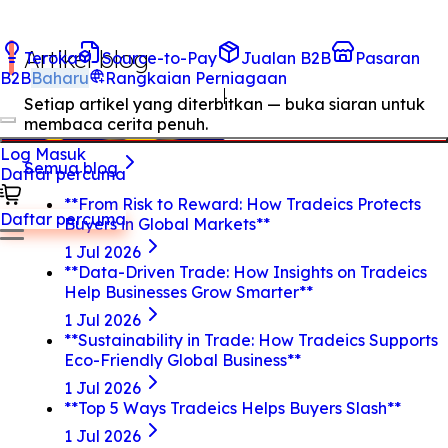
Artikel blog
Teroka
Source-to-Pay
Jualan B2B
Pasaran
B2B
Baharu
Rangkaian Perniagaan
Setiap artikel yang diterbitkan — buka siaran untuk
membaca cerita penuh.
Log Masuk
Semua blog
Daftar percuma
**From Risk to Reward: How Tradeics Protects
Daftar percuma
Buyers in Global Markets**
1 Jul 2026
**Data-Driven Trade: How Insights on Tradeics
Help Businesses Grow Smarter**
1 Jul 2026
**Sustainability in Trade: How Tradeics Supports
Eco-Friendly Global Business**
1 Jul 2026
**Top 5 Ways Tradeics Helps Buyers Slash**
1 Jul 2026