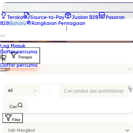
Teroka
Source-to-Pay
Jualan B2B
Pasaran
B2B
Baharu
Rangkaian Perniagaan
Log Masuk
Daftar percuma
Penapis
Daftar percuma
All
All
Cari
Filter
Isih Mengikut