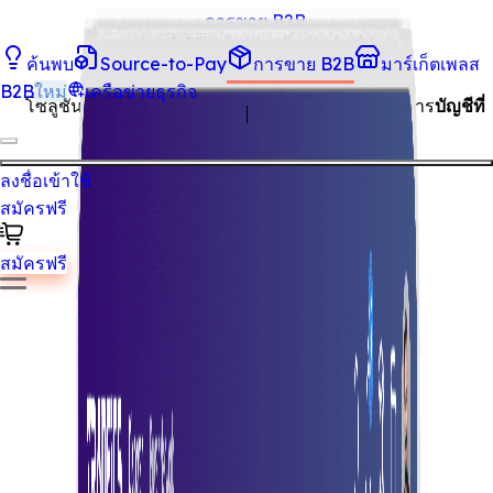
การขาย B2B
สรุปหน้านี้ด้วย AI
ค้นพบ
Source-to-Pay
การขาย B2B
มาร์เก็ตเพลส
ใบแจ้งหนี้อิเล็กทรอนิกส์
B2B
ใหม่
เครือข่ายธุรกิจ
โซลูชันใบแจ้งหนี้อิเล็กทรอนิกส์
แบบครบวงจร
เพื่อการ
บัญชีที่
รวดเร็วและง่ายดาย
สร้างใบแจ้งหนี้ของคุณ
ลงชื่อเข้าใช้
สมัครฟรี
สมัครฟรี
การสร้างใบแจ้งหนี้อิเล็กทรอนิกส์ของคุณเป็นเรื่องง่ายและมี
ประสิทธิภาพ เริ่มต้นด้วยการป้อนรายละเอียดใบแจ้งหนี้ของคุณ
เข้าสู่ระบบที่ใช้งานง่ายของเรา ปรับแต่งเทมเพลตด้วยข้อมูลธุรกิ
และลูกค้าของคุณเพื่อให้ดูเป็นมืออาชีพ ตรวจสอบใบแจ้งหนี้เพื่อ
ให้แน่ใจว่าทุกรายละเอียดถูกต้อง เมื่อพอใจแล้ว ให้สร้างและส่งไ
ยังลูกค้าของคุณโดยตรง ปรับปรุงกระบวนการเรียกเก็บเงินของ
คุณและเพิ่มประสิทธิภาพการทำงานด้วยโซลูชันใบแจ้งหนี้
อิเล็กทรอนิกส์ที่ใช้งานง่ายของเรา