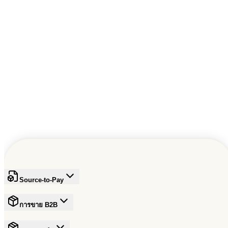
เครือข่ายผู้เชี่ยวชาญ
เข้าถึงเครือข่ายผู้เชี่ยวชาญทางธุรกิจและฟรีแลนซ์ที่มีทักษะเพื่อ
ยกระดับธุรกิจของคุณ รับโซลูชันจากผู้เชี่ยวชาญตามความ
ต้องการเพื่อขยายและสร้างนวัตกรรมอย่างรวดเร็ว
Source-to-Pay
การขาย B2B