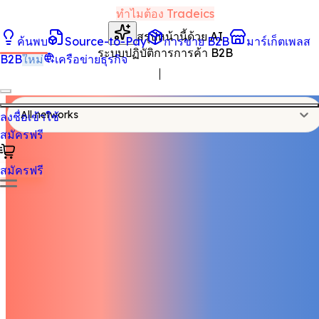
ทำไมต้อง Tradeics
สรุปหน้านี้ด้วย AI
ค้นพบ
Source-to-Pay
การขาย B2B
มาร์เก็ตเพลส
ระบบปฏิบัติการการค้า B2B
B2B
ใหม่
เครือข่ายธุรกิจ
All networks
ลงชื่อเข้าใช้
สมัครฟรี
สมัครฟรี