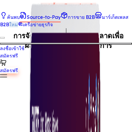
แหล่งซื้อจนถึงการชำระเงิน
สรุปหน้านี้ด้วย AI
ค้นพบ
Source-to-Pay
การขาย B2B
มาร์เก็ตเพลส
การจัดหาเชิงกลยุทธ์ Tradeics
B2B
ใหม่
เครือข่ายธุรกิจ
การจัดหาเชิงกลยุทธ์ที่ชาญฉลาดเพื่อ
ผลลัพธ์ ไม่ใช่แค่กระบวนการ
ลงชื่อเข้าใช้
สมัครฟรี
เริ่มจัดซื้อทันที
สมัครฟรี
การจัดหาเชิงกลยุทธ์ของ Tradeics ช่วยให้ทีมจัดซื้อระบุซัพพลา
เออร์ที่ดีที่สุด ขับเคลื่อนการเจรจา และลดค่าใช้จ่าย — ทั้งหมดใน
แพลตฟอร์มเดียว ด้วยข้อมูลแบบเรียลไทม์ เวิร์กโฟลว์ที่มี
โครงสร้าง และการเชื่อมต่อตรงกับซัพพลายเออร์ชั้นนำ คุณไม่ได
แค่ซื้อ — คุณกำลังสร้างกลยุทธ์การจัดหาที่ชาญฉลาดซึ่งส่งมอบ