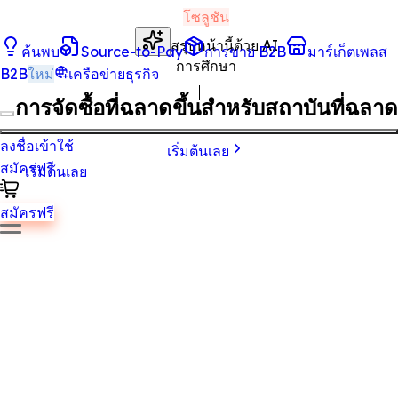
โซลูชัน
สรุปหน้านี้ด้วย AI
ค้นพบ
Source-to-Pay
การขาย B2B
มาร์เก็ตเพลส
การศึกษา
B2B
ใหม่
เครือข่ายธุรกิจ
การจัดซื้อที่ฉลาดขึ้นสำหรับสถาบันที่ฉลาด
ลงชื่อเข้าใช้
เริ่มต้นเลย
สมัครฟรี
เริ่มต้นเลย
สมัครฟรี
โรงเรียน มหาวิทยาลัย และศูนย์ฝึกอบรมใช้ Tradeics เพื่อจัดกา
งบประมาณ เปรียบเทียบซัพพลายเออร์ และรับประกันการส่งมอบ
วัสดุ อุปกรณ์ และบริการการศึกษาได้ทันเวลา
สำรวจทันที
ทำไมต้อง Tradeics?
Tradeics ทำให้การ onboarding ผู้ขายง่ายขึ้น ช่วยติดตาม