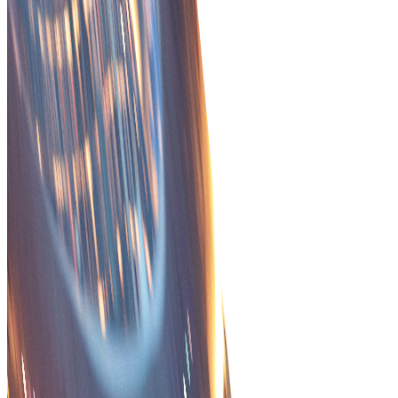
Tradeics ส่งมอบผลลัพธ์ทาง
ธุรกิจจริง ไม่ใช่แค่ฟีเจอร์!
ไปที่ MarketPlace
กระบวนการที่คล่องตัว
ทำให้การจัดการคำสั่งง่ายขึ้นด้วยเวิร์กโฟลว์อัตโนมัติที่ลด