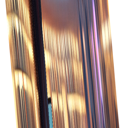
ตรวจสอบสถานะคำสั่งแบบเรียลไทม์เพื่อให้เวลาจัดส่งแม่นยำ
และแก้ปัญหาได้ทันที
ความแม่นยำดีขึ้น
ลดข้อผิดพลาดด้วยการป้อนและประมวลผลคำสั่งอัตโนมัติ
ทำให้การเติมคำสั่งแม่นยำขึ้น
การมองเห็นที่ดีขึ้น