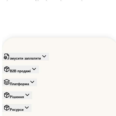
Зареєструйтесь безкоштовно
змусити заплатити
B2B продажі
Платформа
Рішення
Ресурси