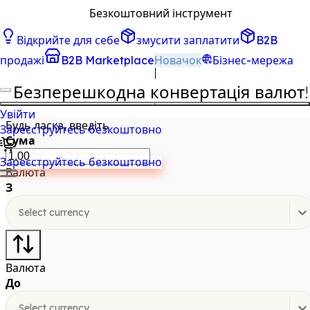
Безкоштовний інструмент
Відкрийте для себе
змусити заплатити
B2B
Конвертація валют
продажі
B2B Marketplace
Новачок
Бізнес-мережа
Безперешкодна конвертація валют!
Увійти
Будь ласка, введіть
Зареєструйтесь безкоштовно
Сума
Зареєструйтесь безкоштовно
Валюта
З
Select currency
Валюта
До
Select currency