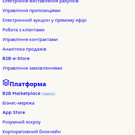
Електронне виставлення рахунків
Управління пропозиціями
Електронний аукціон у прямому ефірі
Робота з клієнтами
Управління контрактами
Аналітика продажів
B2B-e-Store
Управління замовленнями
Платформа
B2B Marketplace
Новачок
Бізнес-мережа
App Store
Розумний ескроу
Корпоративний блокчейн