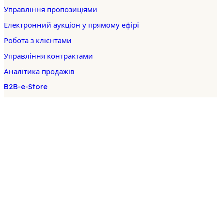
Управління пропозиціями
Електронний аукціон у прямому ефірі
Робота з клієнтами
Управління контрактами
Аналітика продажів
B2B-e-Store
Управління замовленнями
Платформа
B2B Marketplace
Новачок
Бізнес-мережа
App Store
Розумний ескроу
Корпоративний блокчейн