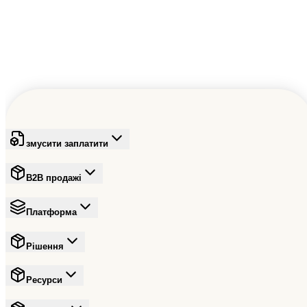
змусити заплатити
B2B продажі
Платформа
Рішення
Ресурси