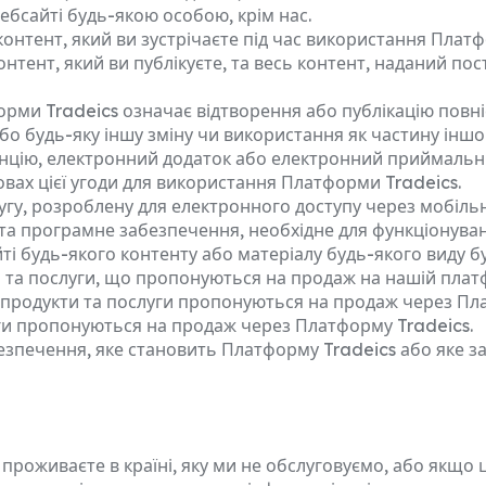
бсайті будь-якою особою, крім нас.
контент, який ви зустрічаєте під час використання Платф
контент, який ви публікуєте, та весь контент, наданий п
орми Tradeics означає відтворення або публікацію повн
 або будь-яку іншу зміну чи використання як частину ін
анцію, електронний додаток або електронний приймальн
овах цієї угоди для використання Платформи Tradeics.
гу, розроблену для електронного доступу через мобільні
 та програмне забезпечення, необхідне для функціонува
і будь-якого контенту або матеріалу будь-якого виду 
 та послуги, що пропонуються на продаж на нашій платф
ї продукти та послуги пропонуються на продаж через Пл
уги пропонуються на продаж через Платформу Tradeics.
ечення, яке становить Платформу Tradeics або яке забе
проживаєте в країні, яку ми не обслуговуємо, або якщо