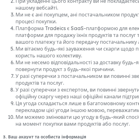
При укладенні цього контракту ви не покладаєтес
нашому вебсайті.
Ми не є ані покупцем, ані постачальником продукт
процесі покупки.
Платформа Tradeics є SaaS-платформою для елект
платформи для продажу їхніх продуктів та послуг 
вашого платежу та його передачу постачальнику 
Ми вітаємо будь-які зауваження чи скарги щодо п
користь нашого колективу.
Ми не несемо відповідальності за доставку будь-я
повернути продукт з будь-якої причини.
У разі суперечки з постачальником ви повинні зв
продуктів та послуг.
У разі суперечки з експертом, ви повинні зверну
офіційну скаргу через наші офіційні канали підтри
Ця угода складається лише в багатомовному контек
перекладом цієї угоди іншою мовою, переважатиме
Ми можемо змінювати цю угоду в будь-який спосіб 
на момент покупки вами продуктів або послуг.
3. Ваш акаунт та особиста інформація