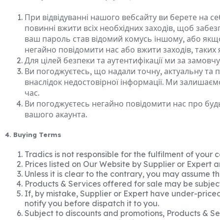
При відвідуванні нашого вебсайту ви берете на себ
повинні вжити всіх необхідних заходів, щоб забез
ваш пароль став відомий комусь іншому, або якщ
негайно повідомити нас або вжити заходів, таких 
Для цілей безпеки та аутентифікації ми за замовч
Ви погоджуєтесь, що надали точну, актуальну та п
внаслідок недостовірної інформації. Ми залишаєм
час.
Ви погоджуєтесь негайно повідомити нас про будь
вашого акаунта.
4. Buying Terms
Tradics is not responsible for the fulfilment of your
Prices listed on Our Website by Supplier or Expert a
Unless it is clear to the contrary, you may assume th
Products & Services offered for sale may be subjec
If, by mistake, Supplier or Expert have under-priced
notify you before dispatch it to you.
Subject to discounts and promotions, Products & Ser