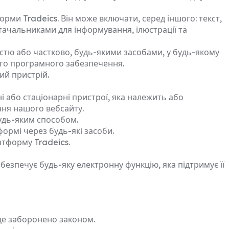
орми Tradeics. Він може включати, серед іншого: текст,
остачальниками для інформування, ілюстрації та
істю або частково, будь-якими засобами, у будь-якому
шого програмного забезпечення.
ий пристрій.
 або стаціонарні пристрої, яка належить або
ння нашого вебсайту.
будь-яким способом.
ормі через будь-які засоби.
атформу Tradeics.
зпечує будь-яку електронну функцію, яка підтримує її
 це заборонено законом.