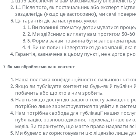
Щоб забезпечити вам максимальну впевненість у 
1.1 Після того, як постачальник або експерт підтв
заздалегідь (якщо це застосовно), ми самі повер
Ця гарантія діє за наступних умов:
1. Ви повинні спочатку дотримуватися проце
2. Ми здійснимо виплату вам протягом 30-60
3. Форма заяви повинна бути заповнена прав
4. Ви не повинні звертатися до компанії, як
Гарантія, зазначена в цьому пункті, не є договірн
7. Як ми обробляємо ваш контент
Наша політика конфіденційності є сильною і чітк
Якщо ви публікуєте контент на будь-якій публічні
побачить або що хто з ним зробить.
Навіть якщо доступ до вашого тексту захищено ре
потрібно лише зареєструватися та увійти в систему
Нам потрібна свобода для публікації наших послуг
публікацію, розповсюдження, переклад і інше вико
медіа. Ви гарантуєте, що маєте право надавати всі 
Ми будемо використовувати цю ліцензію лише для