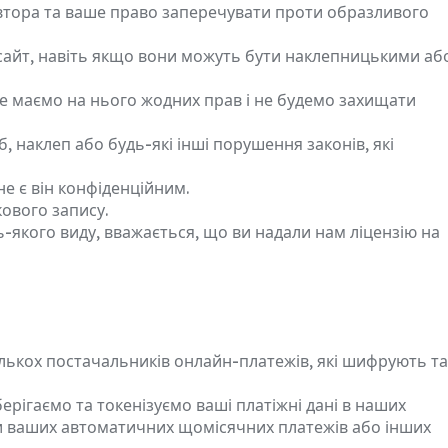
 автора та ваше право заперечувати проти образливого
ебсайт, навіть якщо вони можуть бути наклепницькими аб
не маємо на нього жодних прав і не будемо захищати
, наклеп або будь-які інші порушення законів, які
не є він конфіденційним.
ового запису.
ь-якого виду, вважається, що ви надали нам ліцензію на
лькох постачальників онлайн-платежів, які шифрують та
ерігаємо та токенізуємо ваші платіжні дані в наших
ки ваших автоматичних щомісячних платежів або інших