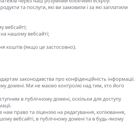
латежів через наш розумний блокчейн ескроу:
одукти та послуги, які ви замовили і за які заплатили
у вебсайті;
 на нашому вебсайті;
ня коштів (якщо це застосовно).
ндартам законодавства про конфіденційність інформації.
ному домені. Ми не маємо контролю над тим, хто його
тупним в публічному домені, оскільки для доступу
ації.
е нам право та ліцензію на редагування, копіювання,
шому вебсайті, в публічному домені та в будь-якому