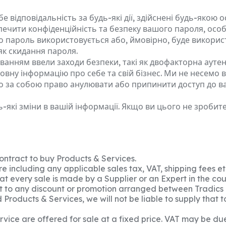
е відповідальність за будь-які дії, здійснені будь-якою 
печити конфіденційність та безпеку вашого пароля, особ
о пароль використовується або, ймовірно, буде викори
як скидання пароля.
уванням ввели заходи безпеки, такі як двофакторна аутен
овну інформацію про себе та свій бізнес. Ми не несемо 
о за собою право анулювати або припинити доступ до в
-які зміни в вашій інформації. Якщо ви цього не зроби
 contract to buy Products & Services.
re including any applicable sales tax, VAT, shipping fees et
at every sale is made by a Supplier or an Expert in the cour
t to any discount or promotion arranged between Tradics 
 Products & Services, we will not be liable to supply that 
vice are offered for sale at a fixed price. VAT may be due 