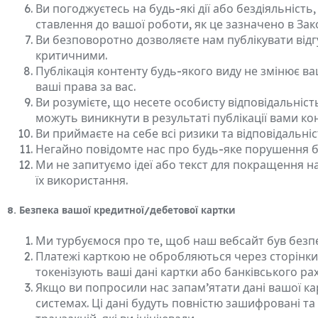
Ви погоджуєтесь на будь-які дії або бездіяльніс
ставлення до вашої роботи, як це зазначено в Зак
Ви безповоротно дозволяєте нам публікувати відг
критичними.
Публікація контенту будь-якого виду не змінює в
ваші права за вас.
Ви розумієте, що несете особисту відповідальність
можуть виникнути в результаті публікації вами ко
Ви приймаєте на себе всі ризики та відповідальніс
Негайно повідомте нас про будь-яке порушення б
Ми не запитуємо ідеї або текст для покращення н
їх використання.
8. Безпека вашої кредитної/дебетової картки
Ми турбуємося про те, щоб наш вебсайт був безп
Платежі карткою не обробляються через сторінки
токенізують ваші дані картки або банківського р
Якщо ви попросили нас запам’ятати дані вашої кар
системах. Ці дані будуть повністю зашифровані т