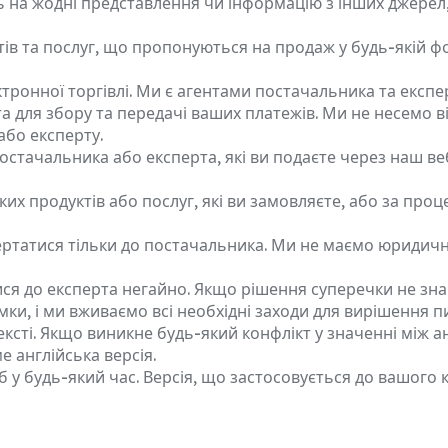
ь на жодні представлення чи інформацію з інших джерел,
ів та послуг, що пропонуються на продаж у будь-якій фо
ронної торгівлі. Ми є агентами постачальника та експ
та для збору та передачі ваших платежів. Ми не несемо в
або експерту.
остачальника або експерта, які ви подаєте через наш ве
ких продуктів або послуг, які ви замовляєте, або за пр
ертатися тільки до постачальника. Ми не маємо юридичн
тися до експерта негайно. Якщо рішення суперечки не зн
мки, і ми вживаємо всі необхідні заходи для вирішення п
сті. Якщо виникне будь-який конфлікт у значенні між ан
 англійська версія.
у будь-який час. Версія, що застосовується до вашого к