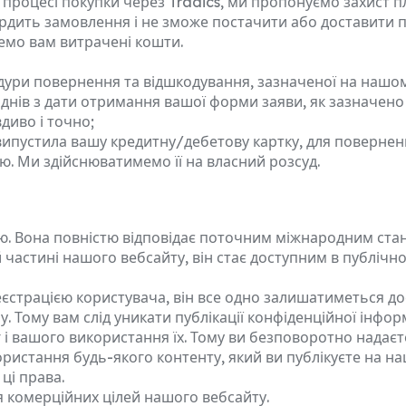
процесі покупки через Tradics, ми пропонуємо захист п
ердить замовлення і не зможе постачити або доставити пр
немо вам витрачені кошти.
дури повернення та відшкодування, зазначеної на нашом
 днів з дати отримання вашої форми заяви, як зазначено
диво і точно;
а випустила вашу кредитну/дебетову картку, для повернен
ою. Ми здійснюватимемо її на власний розсуд.
ою. Вона повністю відповідає поточним міжнародним ста
й частині нашого вебсайту, він стає доступним в публіч
єстрацією користувача, він все одно залишатиметься дос
. Тому вам слід уникати публікації конфіденційної інформ
 і вашого використання їх. Тому ви безповоротно надаєт
ристання будь-якого контенту, який ви публікуєте на на
ці права.
 комерційних цілей нашого вебсайту.