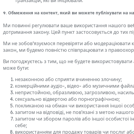
транзакцій, які ви ініціювали.
9. Обмеження на контент, який ви можете публікувати на н
Ми повинні регулювати ваше використання нашого вебса
дотримання закону. Цей пункт застосовується до тих пі
Ми не зобов’язуємося перевіряти або модераціювати к
закон, ми будемо повністю співпрацювати з правоохо
Ви погоджуєтесь з тим, що не будете використовувати 
може бути:
незаконною або сприяти вчиненню злочину;
комерційними аудіо-, відео- або музичними файл
непристойною, образливою, загрозливою, насил
сексуально відвертою або порнографічною;
покликаною на обман чи використання іншої особ
запитом на відповіді, не пов'язані з метою нашого
запитом чи збором паролів або іншої особистої ін
себе;
використанням для продажу товарів чи послуг аб