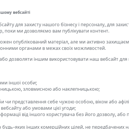
ашому вебсайті
йту для захисту нашого бізнесу і персоналу, для захис
р, поки ми дозволяємо вам публікувати контент.
ожен опублікований матеріал, але ми активно захищаєм
ронними органами в межах своїх можливостей.
або дозволяти іншим використовувати наш вебсайт для пуб
ами іншої особи;
ьницькою, зловмисною або наклепницькою;
и чи представлення себе чужою особою, віком або афілі
 вебсайту або умовами цієї угоди;
формації від іншого користувача без його дозволу, або п
о будь-яких інших комерційних цілей, не передбачених 