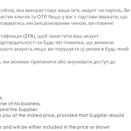
особою, яка використовує ваше ім'я, акаунт чи пароль. Ви
истих ключів та OTP. Якщо у вас є підстави вважати, що
стовуватись несанкціонованим чином, ви повинні
тифікація (2FA), щоб захистити ваш акаунт.
відповідальності за будь-які помилки, що виникли
ашого акаунта, якщо ви порушуєте ці умови в будь-який
те, ми можемо припинити або анулювати доступ до
c.
se of his business.
and the Supplier.
to you at the stated price, provided that Supplier should
and will be either included in the price or shown