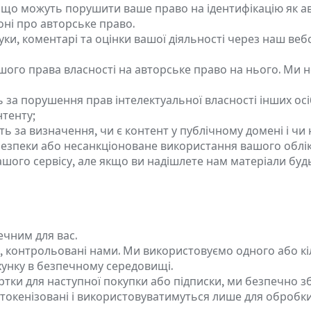
ть, що можуть порушити ваше право на ідентифікацію як
оні про авторське право.
уки, коментарі та оцінки вашої діяльності через наш в
ашого права власності на авторське право на нього. Ми 
 за порушення прав інтелектуальної власності інших осіб
нтенту;
ть за визначення, чи є контент у публічному домені і чи 
езпеки або несанкціоноване використання вашого облік
ашого сервісу, але якщо ви надішлете нам матеріали буд
ечним для вас.
, контрольовані нами. Ми використовуємо одного або кі
ахунку в безпечному середовищі.
тки для наступної покупки або підписки, ми безпечно зб
а токенізовані і використовуватимуться лише для оброб