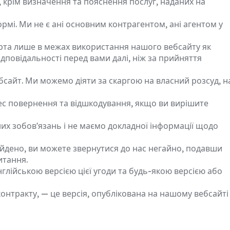
 крім визначення та пояснення послуг, наданих на
рмі. Ми не є ані основним контрагентом, ані агентом у
ерта лише в межах використання нашого вебсайту як
ідповідальності перед вами далі, ніж за прийняття
бсайт. Ми можемо діяти за скаргою на власний розсуд, н
оцес повернення та відшкодування, якщо ви вирішите
их зобов'язань і не маємо докладної інформації щодо
айдено, ви можете звернутися до нас негайно, подавши
итання.
глійською версією цієї угоди та будь-якою версією або
онтракту, — це версія, опублікована на нашому вебсайті