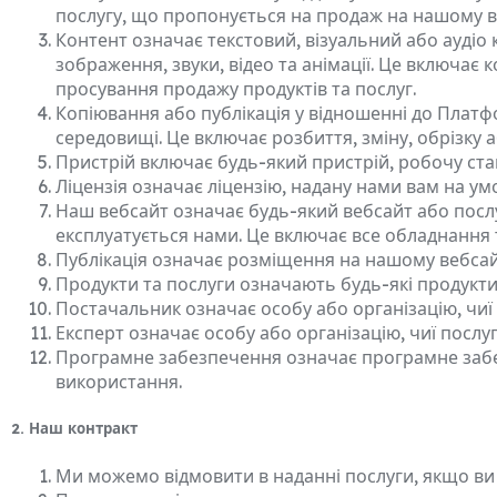
послугу, що пропонується на продаж на нашому ве
Контент означає текстовий, візуальний або аудіо 
зображення, звуки, відео та анімації. Це включає 
просування продажу продуктів та послуг.
Копіювання або публікація у відношенні до Платф
середовищі. Це включає розбиття, зміну, обрізку
Пристрій включає будь-який пристрій, робочу ст
Ліцензія означає ліцензію, надану нами вам на ум
Наш вебсайт означає будь-який вебсайт або послу
експлуатується нами. Це включає все обладнання
Публікація означає розміщення на нашому вебсайт
Продукти та послуги означають будь-які продукти
Постачальник означає особу або організацію, чи
Експерт означає особу або організацію, чиї посл
Програмне забезпечення означає програмне забезп
використання.
2. Наш контракт
Ми можемо відмовити в наданні послуги, якщо ви 