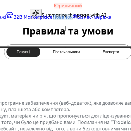
Юридичний
Summarize this page with AI
ажі
B2B Marketplace
Новачок
Бізнес-мережа
Правила та умови
Покупці
Постачальники
Експерти
програмне забезпечення (веб-додаток), яке дозволяє ва
ну, планшета або комп’ютера.
укт, матеріал чи річ, що пропонується для ліцензуванн
д того, чи було це придбано вами. Посилання на "Tradei
 вебсайті, незалежно від того, є вони безкоштовними чи