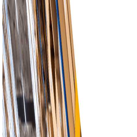
Спростіть складні завдання закупівель за допомогою
інтуїтивно зрозумілої платформи, розробленої для
професіоналів роздрібної торгівлі.
Аналітика в реальному часі
Отримуйте інформацію про структуру закупівель та
рівень запасів за допомогою потужних аналітичних
інструментів, які допомагають приймати обґрунтовані
рішення.