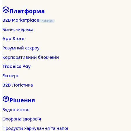
Платформа
B2B Marketplace
Новачок
Бізнес-мережа
App Store
Розумний ескроу
Корпоративний блокчейн
Tradeics Pay
Експерт
B2B Логістика
Рішення
Будівництво
Охорона здоров'я
Продукти харчування та напої