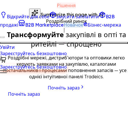
Рішення
Summarize this page with AI
Відкрийте для себе
змусити заплатити
B2B
Роздрібний ринок
продажі
B2B Marketplace
Новачок
Бізнес-мережа
Трансформуйте
закупівлі в опті та
ритейлі — спрощено
Увійти
Зареєструйтесь безкоштовно
Роздрібні мережі, дистриб’ютори та оптовики легко
керують заявками на закупівлю, каталогами
Зареєструйтесь безкоштовно
постачальників і процесами поповнення запасів — усе 
однієї інтуїтивної панелі Tradeics.
Почніть зараз
Почніть зараз
Постачальники можуть розмістити B2B-каталог і