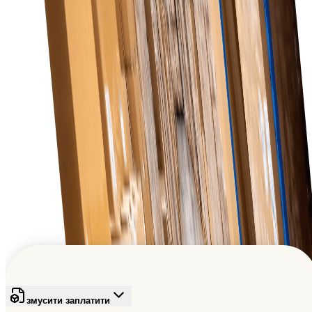
Масштабованість
Наше програмне забезпечення розвивається разом
з вашим бізнесом, задовольняючи зростаючі
потреби в закупівлях у міру розширення роздрібних
операцій.
Глобальна бізнес-мережа
Надихаючи наступне покоління та сприяючи їхньому
прогресу.
Зареєструйтесь безкоштовно
змусити заплатити