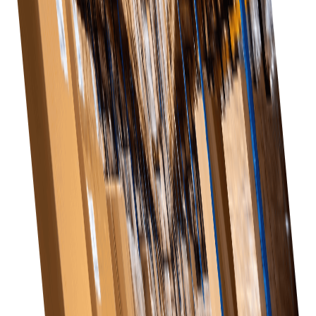
Підвищення ефективності
з вашим бізнесом, задовольняючи зростаючі
потреби в закупівлях у міру розширення роздрібних
Оптимізуйте процес закупівель, що дозволить
операцій.
вашій команді зосередитися на стратегічних
ініціативах, а не на адміністративних завданнях.
Покращення відносин з постачальниками
Сприяти кращій комунікації та співпраці з
постачальниками, що призведе до покращення
якості послуг та продукції.