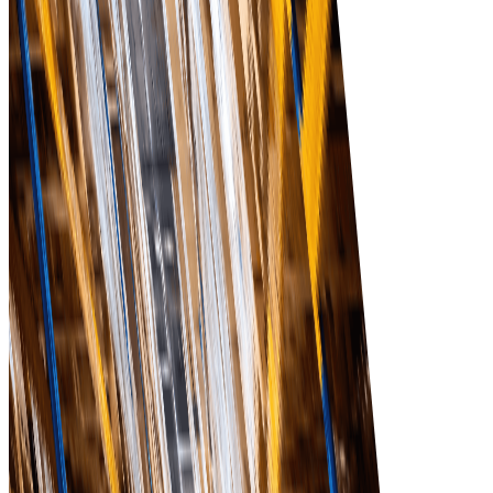
Tradeics дає реальні
бізнес-результати, а не
лише функції!
Відвідайте The MarketPlace
Підвищення ефективності
Оптимізуйте процес закупівель, що дозволить