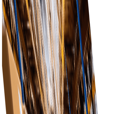
вашій команді зосередитися на стратегічних
ініціативах, а не на адміністративних завданнях.
Покращення відносин з постачальниками
Сприяти кращій комунікації та співпраці з
постачальниками, що призведе до покращення
якості послуг та продукції.
Масштабованість
Наше програмне забезпечення розвивається разом