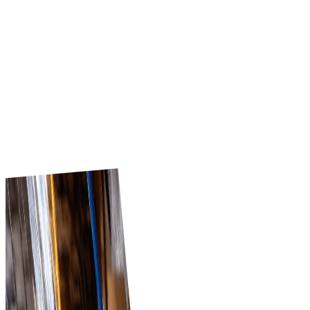
миттєво охопити тисячі роздрібних клієнтів. З
вбудованим управлінням клієнтами та обробкою
замовлень Tradeics допомагає постачальникам рости 
регіонах з кращим контролем, швидшими транзакціям
та автоматизацією продажів у кількох локаціях.
Початок роботи
Чому Tradeics?
Tradeics допомагає роздрібним і оптовим бізнесам
зменшувати складність закупівель, відстежувати цикли
постачання та швидко реагувати на зміни ринку.
Покупці отримують оновлення постачальників у
реальному часі, а постачальники — прямий
перевірений доступ до покупців.