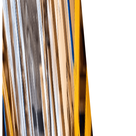
Управління постачальниками
Легко керуйте та оцінюйте постачальників, щоб
забезпечити якість та надійність вашого ланцюга
постачання.
Автоматизовані робочі процеси
Зменшіть кількість помилок, зроблених вручну, та
заощаджуйте час завдяки автоматизованим робочим
процесам закупівель, які підвищують операційну
ефективність.
Початок роботи