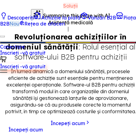
Soluții
Summarize this page with AI
Descoperiți
Achiziție la plată
Vânzări B2B
Piața
Asistență medicală
B2B
Nou
Rețea de afaceri
Revoluționarea achizițiilor în
domeniul sănătății
: Rolul esențial al
Conectare
Înscrieți -vă gratuit
software-ului B2B pentru achiziții
Înscrieți -vă gratuit
În lumea dinamică a domeniului sănătății, procesele
eficiente de achiziție sunt esențiale pentru menținerea
excelenței operaționale. Software-ul B2B pentru achiziții
transformă modul în care organizațiile din domeniul
sănătății își gestionează lanțurile de aprovizionare,
asigurându-se că au produsele corecte la momentul
potrivit, în timp ce optimizează costurile și conformitatea.
Începeți acum
Începeți acum