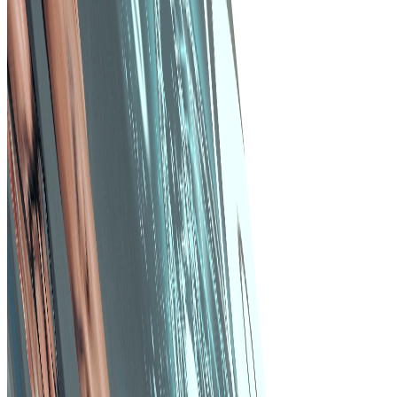
Conformitatea cu reglementările
Verificările de conformitate încorporate asigură
respectarea reglementărilor și standardelor din domeniu
sănătății. Pistele de audit asigură transparența și
responsabilitatea în activitățile de achiziții.
Îmbunătățirea gestionării stocurilor
Urmărirea în timp real a nivelurilor de stoc previne