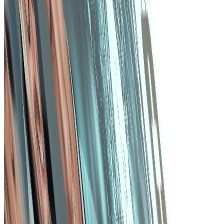
situațiile de lipsă de stocuri și de suprastocuri. Analizele
predictive ajută la prognozarea cererii și la optimizarea
proceselor de comandă.
Comunicare raționalizată
Instrumentele de comunicare integrate facilitează
colaborarea între echipele de achiziții și furnizori.
Notificările automate informează toate părțile interesat
cu privire la stadiul și modificările comenzilor.
Începeți
Alegerea software-ului
potrivit pentru achiziții
B2B
Vizitați The MarketPlace