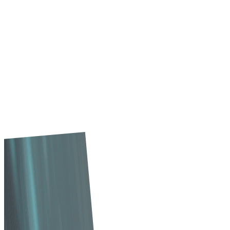
Furnizorii de servicii medicale se confruntă cu provocări
unice în domeniul achizițiilor, inclusiv conformitatea cu
reglementările, gestionarea stocurilor și nevoia de
transparență. Software-ul de achiziții B2B abordează
aceste provocări prin eficientizarea proceselor și
îmbunătățirea colaborării dintre furnizori și organizațiile
din domeniul sănătății.
Explorează acum
De ce Tradeics?
Tradeics are succes dovedit în sectorul sănătății, ajutân
echipele de achiziții să automatizeze sourcing-ul, să
gestioneze contractele și să asigure livrări la timp — în
timp ce conectează furnizorii cu cumpărători verificați și
îmbunătățește eficiența aprovizionării în rețelele
medicale.