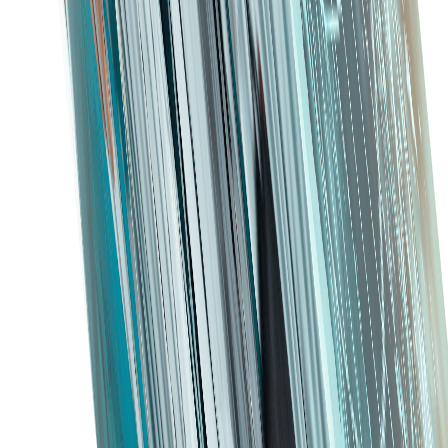
Compatibilitate cu sistemele existente, cum ar fi
sistemele ERP și EHR, pentru un flux de date fără
probleme
Interfață ușor de utilizat
Asigurarea că personalul poate naviga cu ușurință
prin software pentru a maximiza adoptarea și
eficiența.
O rețea globală de afaceri
Inspirăm generația următoare și le susținem progresul.