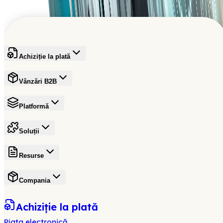
Înscrieți-vă gratuit
Achiziție la plată
Vânzări B2B
Platformă
Soluții
Resurse
Compania
Achiziție la plată
Piața electronică