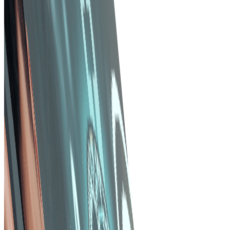
Eficiența costurilor
Automatizarea proceselor de achiziții reduce erorile
manuale și costurile administrative. Capacitățile de
cumpărare în masă pot duce la economii semnificative.
Management îmbunătățit al furnizorilor
Bazele de date centralizate ale furnizorilor permit o mai
bună evaluare și selecție a furnizorilor. Funcțiile de
urmărire a performanței ajută la menținerea unor
standarde ridicate de calitate și servicii