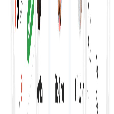
Începeți achiziția
Gestionarea bugetului
Gestionați eficient bugetele prin stabilirea tarifelor,
urmărirea cheltuielilor și controlul costurilor asociate cu
angajările de freelanceri.
Angajare flexibilă