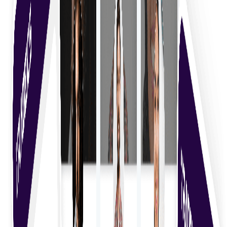
Vizitați piața
Achiziționarea de talente
Descoperiți talente freelance de top în mod eficient
printr-un proces de căutare simplificat, adaptat
nevoilor dumneavoastră.