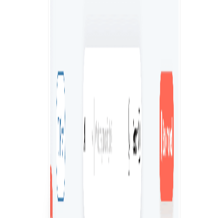
Rețeaua globală de freelanceri
Accesați un grup divers de freelanceri experți din mai
multe sectoare de activitate din întreaga lume.
Instrumente expert de comparare