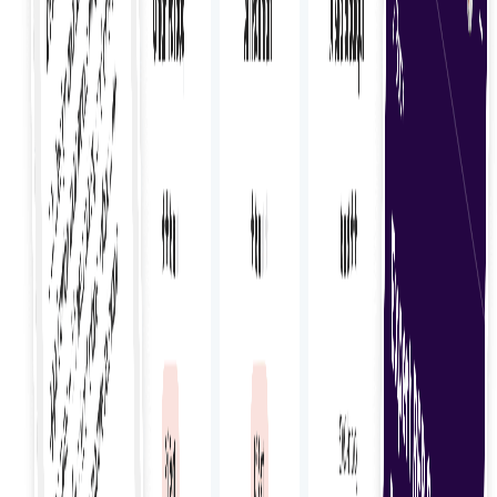
Contracte sigure
Creați și gestionați contracte sigure pentru a
formaliza acordurile și a proteja ambele părți pe
parcursul proiectului.
Supravegherea proiectului
Supravegheați eficient proiectele freelance cu
ajutorul instrumentelor care vă ajută să urmăriți
progresul, rezultatele și etapele principale.