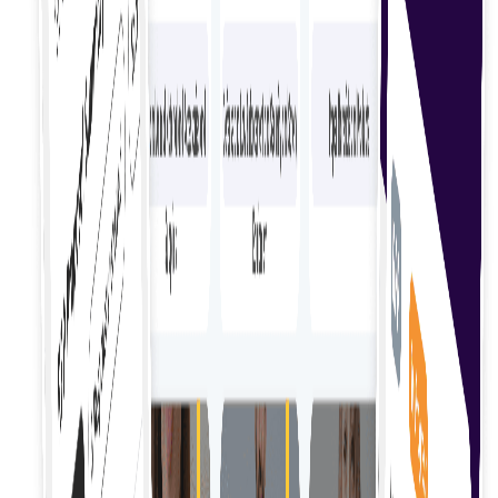
Potrivirea competențelor
Potriviți expertiza freelancerilor cu cerințele
proiectului dvs. pentru a asigura o potrivire perfectă
și rezultate optime.
Integrare rapidă
Integrați rapid freelanceri cu proceduri simplificate
pentru a-i integra fără probleme în echipa și
proiectele dvs.