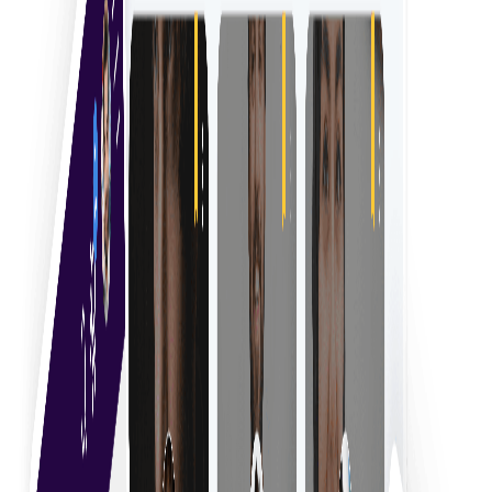
Simplificați recrutarea cu instrumente eficiente pentru
conectarea și gestionarea freelancerilor experți.
Începeți
Soluție inovatoare de angajare a experților