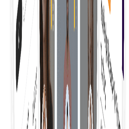
Contracte sigure
Creați și gestionați contracte sigure pentru a
formaliza acordurile și a proteja ambele părți pe
parcursul proiectului.
Supravegherea proiectului
Supravegheați eficient proiectele freelance cu
ajutorul instrumentelor care vă ajută să urmăriți
progresul, rezultatele și etapele principale.