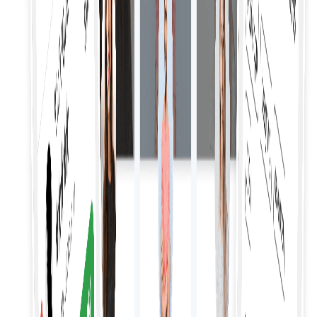
Monitorizarea performanței
Urmăriți și evaluați performanța freelancerilor cu
ajutorul unor analize detaliate pentru a asigura o
muncă de înaltă calitate și livrarea la timp.