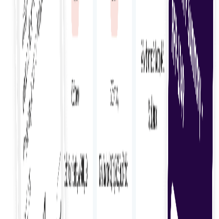
Monitorizarea performanței
Urmăriți și evaluați performanța freelancerilor cu
ajutorul unor analize detaliate pentru a asigura o
muncă de înaltă calitate și livrarea la timp.
Achiziționarea de talente
Descoperiți talente freelance de top în mod eficient
printr-un proces de căutare simplificat, adaptat
nevoilor dumneavoastră.