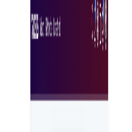
rapid și eficient, asigurând potrivirea perfectă pentru
echipa dvs. Îmbunătățiți strategia dvs. de recrutare cu
fluxuri de lucru simplificate și informații în timp real
despre candidați. Experimentați integrarea fără
probleme și angajarea optimizată cu soluția noastră
inovatoare.
Angajați experți acum
De ce să alegeți Tradeics Solutions ?
Tradeics vă prezintă soluția pieței experților freelanceri
pentru o experiență de afaceri integrată în cloud