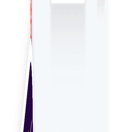
Găsiți și comparați cu ușurință experți pentru a selecta
cel mai potrivit pentru nevoile dvs.
Gestionarea sigură a informațiilor
Asigurați o securitate completă pentru toate informațiile
și plățile dintre dvs. și freelanceri.
Proces de recrutare simplificat