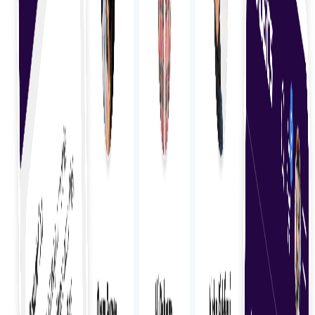
Potrivirea competențelor
Potriviți expertiza freelancerilor cu cerințele
proiectului dvs. pentru a asigura o potrivire perfectă
și rezultate optime.
Integrare rapidă
Integrați rapid freelanceri cu proceduri simplificate
pentru a-i integra fără probleme în echipa și
proiectele dvs.