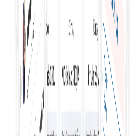
Gestionați eficient bugetele prin stabilirea tarifelor,
urmărirea cheltuielilor și controlul costurilor asociate cu
angajările de freelanceri.
Angajare flexibilă
Adaptarea la nevoile proiectului prin opțiuni flexibile de
angajare, care să țină cont de schimbările în domeniul d
aplicare și de disponibilitatea freelancerilor.
Suport cuprinzător pentru chat