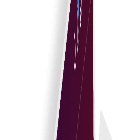
Urmărirea în timp real a termenilor
Monitorizați termenii contractuali în timp real pentru a
asigura conformitatea și pentru a gestiona eficient
modificările.
Gestiune cuprinzătoare a ciclului de viață.
Supravegheați cu ușurință fiecare etapă a ciclului de
viață al contractului, de la creare la reînnoire.