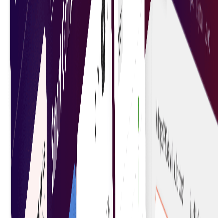
Creați încredere fără intermediari, deoarece
contractele inteligente sunt aplicate automat pe
baza codului.
Decontări eficiente
Accelerarea decontărilor prin automatizarea și
eficientizarea executării obligațiilor contractuale.
Reducerea erorilor