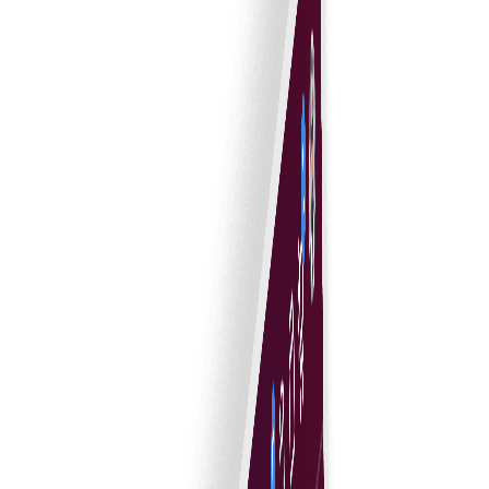
Integrare ușoară a semnăturii electronice
Simplificați semnarea documentelor cu instrumente
intuitive de semnătură electronică pentru aprobări rapid
și sigure.