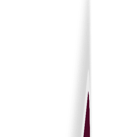
ultimă oră și al măsurilor de securitate robuste, vă puteți
eficientiza procesul de achiziții cu încredere, știind că
fiecare pas este protejat și eficient. Bucurați-vă de linișt
și eficiență operațională cu soluția noastră completă
bazată pe cloud.
Explorează acum
De ce să alegeți Tradeics Solutions ?
Tradeics vă prezintă soluția pieței experților freelanceri
pentru o experiență de afaceri integrată în cloud