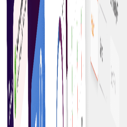
Minimizați erorile umane prin utilizarea codului
pentru a aplica termenii contractuali cu acuratețe și
consecvență.
Acorduri automatizate
Executați acordurile în mod automat pe baza unor
condiții predefinite, eliminând intervenția manuală și
reducând erorile.
Tranzacții securizate
Asigurați-vă că tranzacțiile sunt sigure cu ajutorul
tehnicilor criptografice care protejează datele și
verifică termenii contractuali.