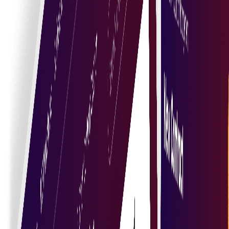
Acorduri automatizate
Executați acordurile în mod automat pe baza unor
condiții predefinite, eliminând intervenția manuală și
reducând erorile.
Tranzacții securizate