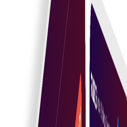
Manipularea securizată a documentelor
Protejați informațiile sensibile cu funcții de securitate
robuste pe tot parcursul procesului de gestionare a
contractelor.
Începeți
Contracte inteligente care automatizează
încrederea și execuția