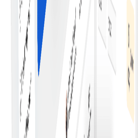
Reducerea costurilor
Reduceți costurile asociate cu gestionarea contractelor
prin automatizarea proceselor și eliminarea
intermediarilor.
Actualizări în timp real
Primiți actualizări și notificări în timp real atunci când sun
îndeplinite condițiile contractuale sau sunt declanșate
acțiuni.