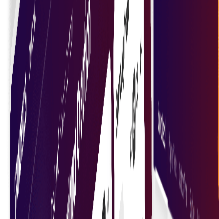
Asigurați-vă că tranzacțiile sunt sigure cu ajutorul
tehnicilor criptografice care protejează datele și
verifică termenii contractuali.
Execuție transparentă
Realizarea transparenței în executarea contractelor,
în cadrul căreia toate părțile pot verifica
conformitatea și performanța.
Contracte fără încredere