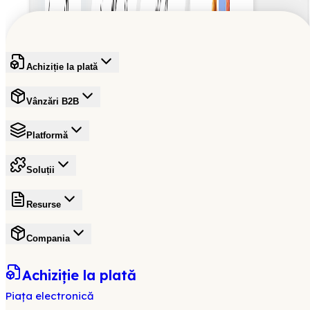
Înscrieți-vă gratuit
Achiziție la plată
Vânzări B2B
Platformă
Soluții
Resurse
Compania
Achiziție la plată
Piața electronică