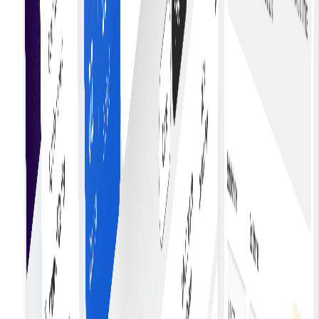
Actualizări în timp real
Primiți actualizări și notificări în timp real atunci când sun
îndeplinite condițiile contractuale sau sunt declanșate
acțiuni.
Termeni personalizabili
Adaptați termenii și condițiile contractuale la nevoile
specifice cu ajutorul modelelor de contracte inteligente
flexibile și programabile.