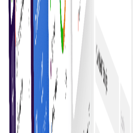
Decontări eficiente
Accelerarea decontărilor prin automatizarea și
eficientizarea executării obligațiilor contractuale.
Reducerea erorilor
Minimizați erorile umane prin utilizarea codului
pentru a aplica termenii contractuali cu acuratețe și
consecvență.