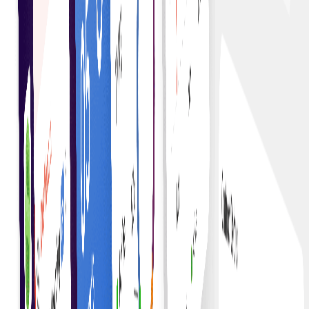
Execuție transparentă
Realizarea transparenței în executarea contractelor,
în cadrul căreia toate părțile pot verifica
conformitatea și performanța.
Contracte fără încredere
Creați încredere fără intermediari, deoarece
contractele inteligente sunt aplicate automat pe
baza codului.