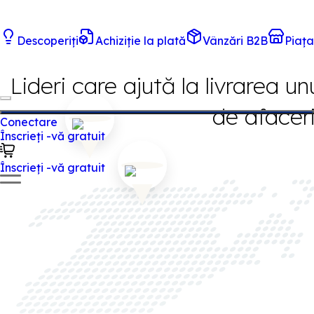
Descoperiți
Achiziție la plată
Vânzări B2B
Piaț
Lideri care ajută la livrarea un
de afacer
Conectare
Înscrieți -vă gratuit
Înscrieți -vă gratuit