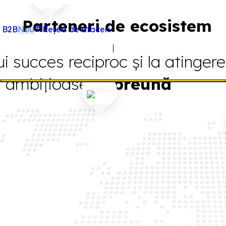
Parteneri de ecosistem
a B2B
Nou
Rețea de afaceri
ui succes reciproc și la atingere
i ambițioase
împreună