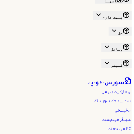
B2B سیلز
پلیٹ فارم
حل
وسائل
کمپنی
سورس-ٹو-پے
ای-مارکیٹ پلیس
اسٹریٹجک سورسنگ
ای-نیلامی
سپلائر مینجمنٹ
PO مینجمنٹ