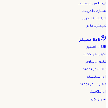
ای-انوائس مینجمنٹ
سمارٹ کنٹریکٹ
اخراجات کا تجزیہ
کیٹگری ماہر
B2B سیلز
B2B ای-اسٹور
تجویز مینجمنٹ
لائیو ای-نیلامی
کلائنٹ مینجمنٹ
آرڈر مینجمنٹ
معاہدہ مینجمنٹ
ای-انوائسنگ
سیلز تجزیہ