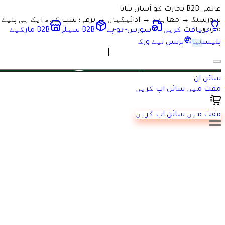
عالمی B2B تجارت کو آسان بنانا
سورسنگ → معاہدے → ادائیگیاں → ترقی؛ سب کچھ ایک ہی پلیٹ
فارم پر
دریافت کریں
سورس-ٹو-پے
B2B سیلز
B2B مارکیٹ
پلیس
نیا
بزنس نیٹ ورک
آپ کا مکمل
B2B گروتھ سوٹ
سائن ان
مفت میں سائن اپ کریں
B2B مارکیٹ پلیس
مفت میں سائن اپ کریں
B2B مارکیٹ پلیس جو آپ کے کاروبار کو آگے بڑھاتی ہے۔
فوراً خریدیں یا آسانی سے دنیا بھر میں فروخت کریں۔
سپلائرز
خریدار
دریافت کریں