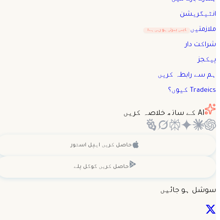
انٹیگریشن
ملازمتیں
ابھی بھرتی ہو رہی ہے!
شراکت دار
پیکجز
ہم سے رابطہ کریں
Tradeics کیوں؟
AI کے ساتھ خلاصہ کریں
حاصل کریں
ایپل اسٹور
حاصل کریں
گوگل پلے
سوشل ہو جائیں