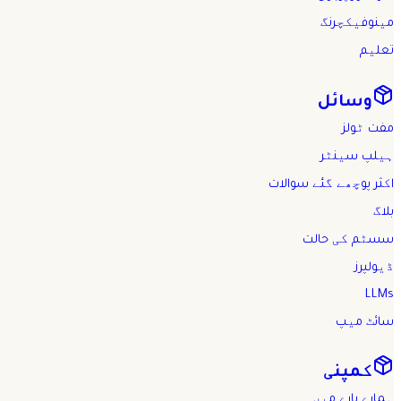
مینوفیکچرنگ
تعلیم
وسائل
مفت ٹولز
ہیلپ سینٹر
اکثر پوچھے گئے سوالات
بلاگ
سسٹم کی حالت
ڈیولپرز
LLMs
سائٹ میپ
کمپنی
ہمارے بارے میں