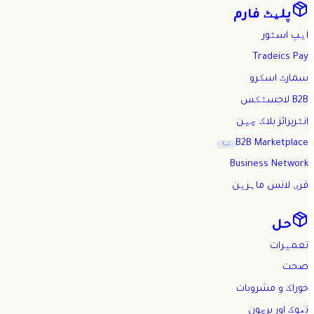
پلیٹ فارم
ایپ اسٹور
Tradeics Pay
سمارٹ اسکرو
B2B لاجسٹکس
انٹرپرائز بلاک چین
B2B Marketplace
نیا
Business Network
فری لانس ماہرین
حل
تعمیرات
صحت
خوراک و مشروبات
تھوک اور پرچون