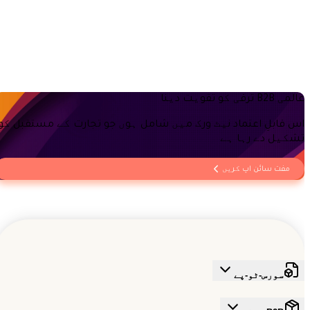
کیا آپ Tradeics کے لیے یوزر گائیڈ فراہم کرتے
ہیں؟
کیا آپ 24/7 کسٹمر سپورٹ فراہم کرتے ہیں؟ اور کیا
عالمی B2B ترقی کو تقویت دینا
یہ مفت ہے؟
اس قابلِ اعتماد نیٹ ورک میں شامل ہوں جو تجارت کے مستقبل کو
تشکیل دے رہا ہے
مفت سائن اپ کریں
سورس-ٹو-پے