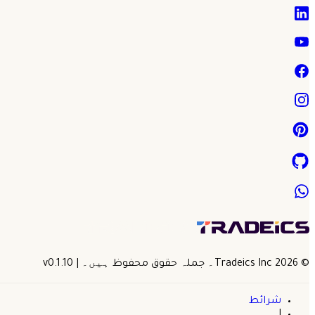
©
2026
Tradeics Inc۔ جملہ حقوق محفوظ ہیں۔
| v
0.1.10
شرائط