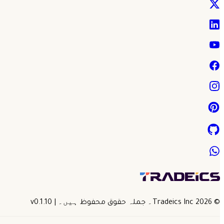
©
2026
Tradeics Inc۔ جملہ حقوق محفوظ ہیں۔
| v
0.1.10