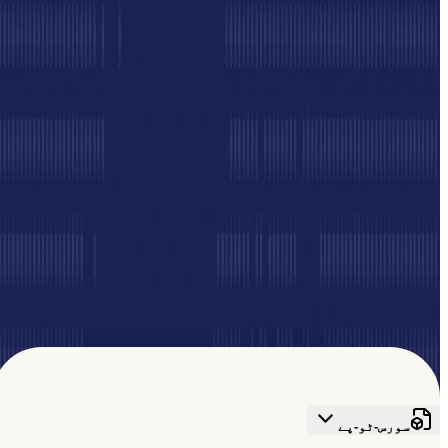
سے جڑا یہ فیچر خریداروں، سپلائرز اور لاجسٹکس فراہم کنندگان
کے درمیان ہموار ہم آہنگی ممکن بناتا ہے۔
مفت سائن اپ کریں
کمیونٹی میں خوش آمدید
اپنا نیٹ ورک بڑھائیں
سورس-ٹو-پے