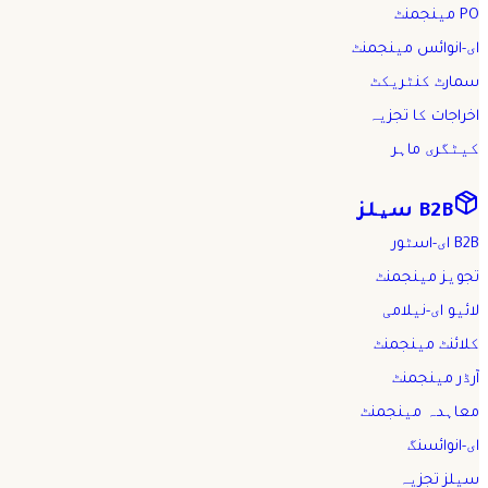
PO مینجمنٹ
ای-انوائس مینجمنٹ
سمارٹ کنٹریکٹ
اخراجات کا تجزیہ
کیٹگری ماہر
B2B سیلز
B2B ای-اسٹور
تجویز مینجمنٹ
لائیو ای-نیلامی
کلائنٹ مینجمنٹ
آرڈر مینجمنٹ
معاہدہ مینجمنٹ
ای-انوائسنگ
سیلز تجزیہ