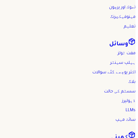
تھوک اور پرچون
مینوفیکچرنگ
تعلیم
وسائل
مفت ٹولز
ہیلپ سینٹر
اکثر پوچھے گئے سوالات
بلاگ
سسٹم کی حالت
ڈیولپرز
LLMs
سائٹ میپ
کمپنی