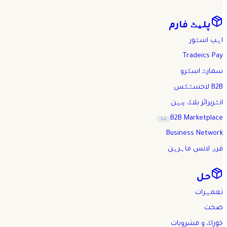
پلیٹ فارم
ایپ اسٹور
Tradeics Pay
سمارٹ اسکرو
B2B لاجسٹکس
انٹرپرائز بلاک چین
B2B Marketplace
نیا
Business Network
فری لانس ماہرین
حل
تعمیرات
صحت
خوراک و مشروبات