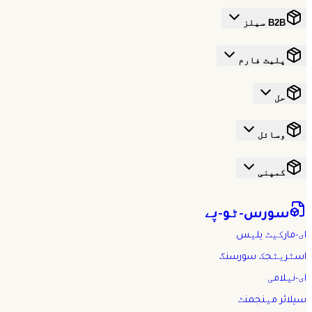
B2B سیلز
پلیٹ فارم
حل
وسائل
کمپنی
سورس-ٹو-پے
ای-مارکیٹ پلیس
اسٹریٹجک سورسنگ
ای-نیلامی
سپلائر مینجمنٹ