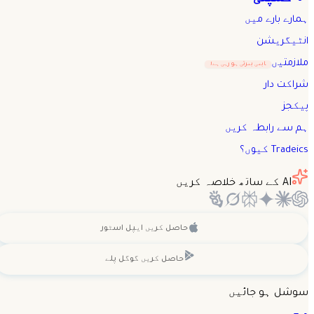
ہمارے بارے میں
انٹیگریشن
ملازمتیں
ابھی بھرتی ہو رہی ہے!
شراکت دار
پیکجز
ہم سے رابطہ کریں
Tradeics کیوں؟
AI کے ساتھ خلاصہ کریں
حاصل کریں
ایپل اسٹور
حاصل کریں
گوگل پلے
سوشل ہو جائیں