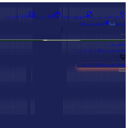
پلیٹ فارم
AI کے ساتھ اس صفحے کا خلاصہ کریں
دریافت کریں
سورس-ٹو-پے
B2B سیلز
B2B مارکیٹ
B2B لاجسٹکس
پلیس
نیا
بزنس نیٹ ورک
لاجسٹکس، مکمل طور پر مربوط۔
سائن ان
Tradeics B2B لاجسٹکس حل کمپنیوں کو آرڈر تکمیل خودکار بنانے،
مفت میں سائن اپ کریں
شپنگ آسان کرنے، اور ہر ترسیل میں مکمل مرئیت حاصل کرنے میں
مدد دیتا ہے—خریداری سے ڈیلیوری تک۔
مفت میں سائن اپ کریں
مفت سائن اپ کریں
Tradeics تجارت کے سب سے پیچیدہ حصوں میں سے ایک میں
سمارٹ آٹومیشن اور مکمل مرئیت لاتی ہے: لاجسٹکس۔
ہمارا
لاجسٹکس ماڈیول تیز ترسیل، کم دستی فالو اپ، اور زیادہ پیشہ
ورانہ خریدار-فراہم کنندہ تجربہ یقینی بناتا ہے—سب ایک ہی
Tradeics پلیٹ فارم میں۔
آپ کی سپلائی چین اور پروكيورمنٹ ٹولز