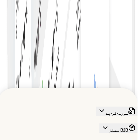
لاگت میں بچت
ہمارا مارکیٹ پلیس دیکھیں
عمل کو خودکار اور ثالث ختم کر کے معاہدہ مینجمنٹ کی لاگت کم
عالمی B2B ترقی کو تقویت دینا
کریں۔
اس قابلِ اعتماد نیٹ ورک میں شامل ہوں جو تجارت کے مستقبل کو
تشکیل دے رہا ہے
مفت سائن اپ کریں
سورس-ٹو-پے
B2B سیلز