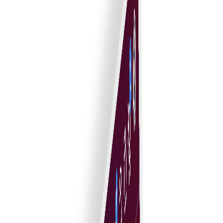
آسان ای-دستخط انضمام
تیز اور محفوظ منظوریوں کے لیے بدیہی ای-دستخط ٹولز سے
دستاویز دستخطی آسان بنائیں۔
ریئل ٹائم شرائط ٹریکنگ
تعمیل یقینی اور تبدیلیاں مؤثر طریقے سے سنبھالنے کے لیے
معاہدے کی شرائط ریئل ٹائم میں مانیٹر کریں۔