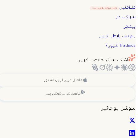
ملازمتیں
ابھی بھرتی ہو رہی ہے!
شراکت دار
پیکجز
ہم سے رابطہ کریں
Tradeics کیوں؟
AI کے ساتھ خلاصہ کریں
حاصل کریں
ایپل اسٹور
حاصل کریں
گوگل پلے
سوشل ہو جائیں