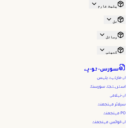
پلیٹ فارم
حل
وسائل
کمپنی
سورس-ٹو-پے
ای-مارکیٹ پلیس
اسٹریٹجک سورسنگ
ای-نیلامی
سپلائر مینجمنٹ
PO مینجمنٹ
ای-انوائس مینجمنٹ