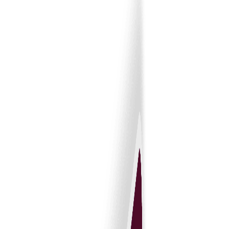
ٹریڈکس کیوں منتخب کریں؟
Tradeics نے خریداروں اور سپلائرز کو اعتماد خودکار کر کے اعتماد کے
ساتھ لین دین کرنے میں مدد دی ہے۔ دستی معاہدوں کو خود نافذ
ہونے والے ڈیجیٹل معاہدوں سے بدل کر کاروبار خطرہ کم کرتے،
تعمیل بہتر بناتے اور عملدرآمد تیز کرتے ہیں۔
خریداری کے انتظام
کا یہ ایک سمارٹ طریقہ ہے—محفوظ، توسیع پذیر اور سنجیدہ
کاروبار کے لیے بنایا گیا۔