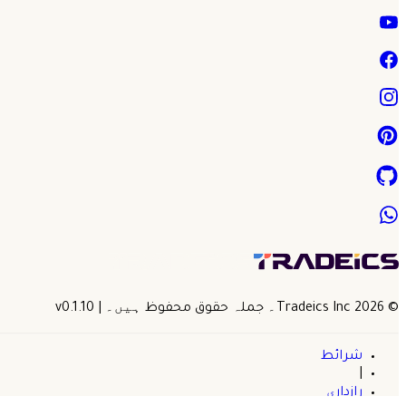
©
2026
Tradeics Inc۔ جملہ حقوق محفوظ ہیں۔
| v
0.1.10
شرائط
|
رازداری