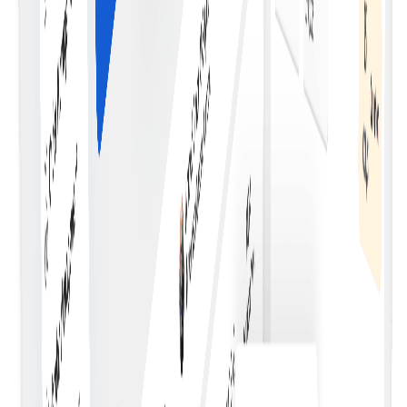
کریں۔
ریئل ٹائم اپڈیٹس
جب معاہدے کی شرائط پوری ہوں یا کارروائیاں متحرک ہوں تو ریئل
ٹائم اپڈیٹس اور نوٹیفکیشنز حاصل کریں۔
قابل تخصیص شرائط
لچکدار اور پروگرام ایبل سمارٹ کنٹریکٹ ٹیمپلیٹس سے
مخصوص ضروریات کے مطابق شرائط بنائیں۔