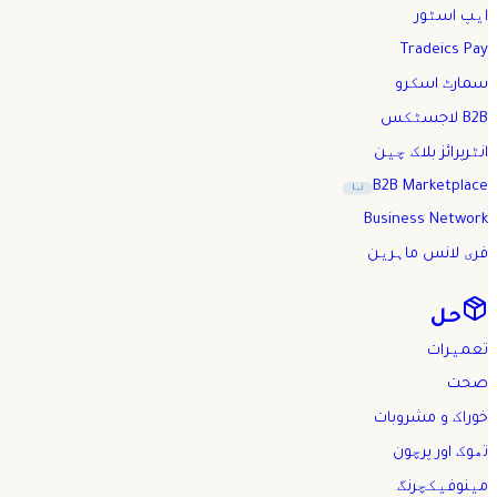
ایپ اسٹور
Tradeics Pay
سمارٹ اسکرو
B2B لاجسٹکس
انٹرپرائز بلاک چین
B2B Marketplace
نیا
Business Network
فری لانس ماہرین
حل
تعمیرات
صحت
خوراک و مشروبات
تھوک اور پرچون
مینوفیکچرنگ