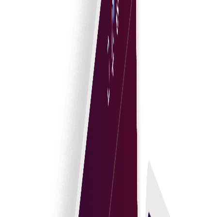
جامع لائف سائیکل مینجمنٹ
تخلیق سے تجدید تک معاہدے کے لائف سائیکل کے ہر مرحلے کی
آسانی سے نگرانی کریں۔
محفوظ دستاویز ہینڈلنگ
معاہدہ مینجمنٹ کے پورے عمل میں مضبوط سیکیورٹی سے
حساس معلومات کی حفاظت کریں۔
شروع کریں