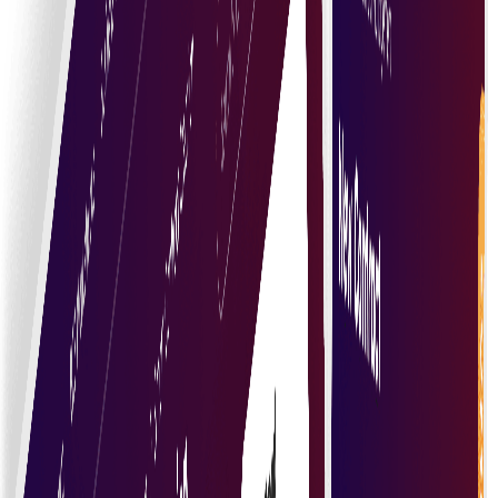
خودکار معاہدے
پہلے سے طے شدہ شرائط پر معاہدے خود بخود نافذ کر کے
دستی مداخلت اور غلطیاں کم کریں۔
محفوظ لین دین
ڈیٹا کی حفاظت اور معاہدے کی شرائط کی تصدیق کے لیے
کرپٹوگرافک تکنیکوں سے لین دین محفوظ رکھیں۔