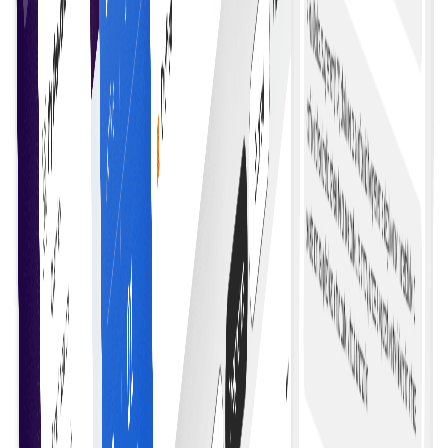
خریداری شروع کریں
ریئل ٹائم اپڈیٹس
جب معاہدے کی شرائط پوری ہوں یا کارروائیاں متحرک ہوں تو ریئل