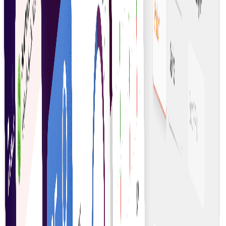
پہلے سے طے شدہ شرائط پر معاہدے خود بخود نافذ کر کے
دستی مداخلت اور غلطیاں کم کریں۔
محفوظ لین دین
ڈیٹا کی حفاظت اور معاہدے کی شرائط کی تصدیق کے لیے
کرپٹوگرافک تکنیکوں سے لین دین محفوظ رکھیں۔
شفاف عملدرآمد