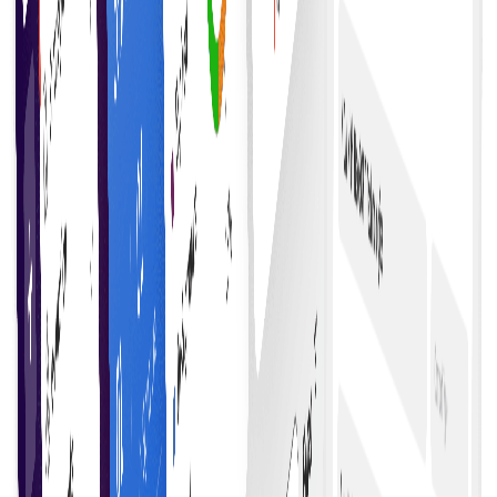
غلطی میں کمی
کوڈ سے معاہدے کی شرائط درست اور مستقل طور پر نافذ کر
کے انسانی غلطیاں کم کریں۔