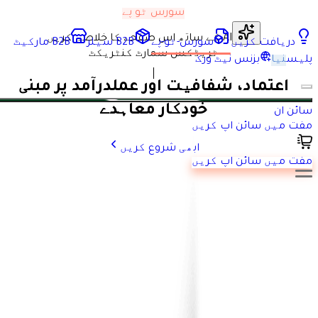
سورس ٹو پے
AI کے ساتھ اس صفحے کا خلاصہ کریں
دریافت کریں
سورس-ٹو-پے
B2B سیلز
B2B مارکیٹ
ٹریڈکس سمارٹ کنٹریکٹ
پلیس
نیا
بزنس نیٹ ورک
اعتماد، شفافیت اور عملدرآمد پر مبنی
خودکار معاہدے
سائن ان
مفت میں سائن اپ کریں
ابھی شروع کریں
مفت میں سائن اپ کریں
Tradeics Smart Contracts کاغذی کارروائی، تاخیر اور ابہام ختم کر
کے معاہدوں کو محفوظ، خود عملدرآمد ہونے والے ڈیجیٹل
کنٹریکٹس میں بدل دیتے ہیں۔ اتفاق کے بعد شرائط خود بخود
نافذ ہوتی ہیں—بروقت ڈیلیوری، درست ادائیگیاں اور خریدار و
سپلائر کے درمیان مکمل شفافیت یقینی بناتی ہیں۔
ابھی دریافت کریں