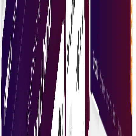
شفاف عملدرآمد
معاہدے کے عملدرآمد میں شفافیت حاصل کریں جہاں تمام
فریق تعمیل اور کارکردگی کی تصدیق کر سکیں۔
بغیر ثالث کنٹریکٹس
بغیر ثالثوں کے اعتماد بنائیں—سمارٹ کنٹریکٹس کوڈ کی
بنیاد پر خود بخود نافذ ہوتے ہیں۔