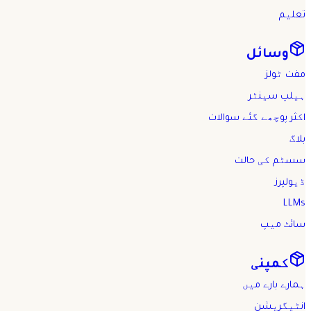
تعلیم
وسائل
مفت ٹولز
ہیلپ سینٹر
اکثر پوچھے گئے سوالات
بلاگ
سسٹم کی حالت
ڈیولپرز
LLMs
سائٹ میپ
کمپنی
ہمارے بارے میں
انٹیگریشن