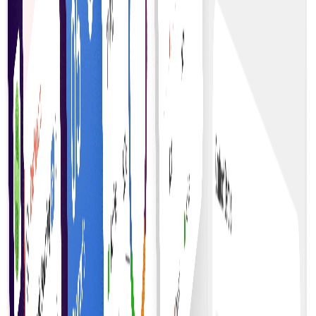
معاہدے کے عملدرآمد میں شفافیت حاصل کریں جہاں تمام
فریق تعمیل اور کارکردگی کی تصدیق کر سکیں۔
بغیر ثالث کنٹریکٹس
بغیر ثالثوں کے اعتماد بنائیں—سمارٹ کنٹریکٹس کوڈ کی
بنیاد پر خود بخود نافذ ہوتے ہیں۔
موثر سیٹلمنٹس
معاہداتی ذمہ داریوں کو خودکار اور آسان بنا کر سیٹلمنٹس
تیز کریں۔