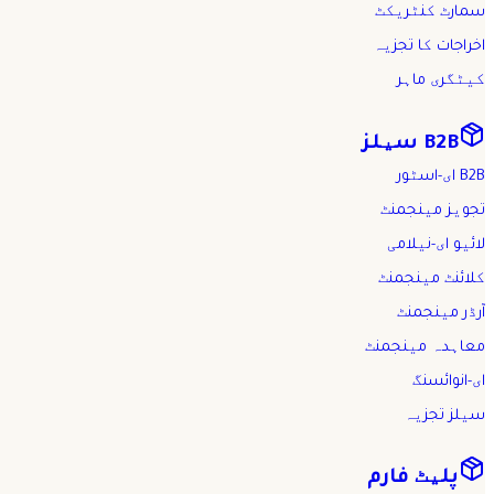
سمارٹ کنٹریکٹ
اخراجات کا تجزیہ
کیٹگری ماہر
B2B سیلز
B2B ای-اسٹور
تجویز مینجمنٹ
لائیو ای-نیلامی
کلائنٹ مینجمنٹ
آرڈر مینجمنٹ
معاہدہ مینجمنٹ
ای-انوائسنگ
سیلز تجزیہ
پلیٹ فارم