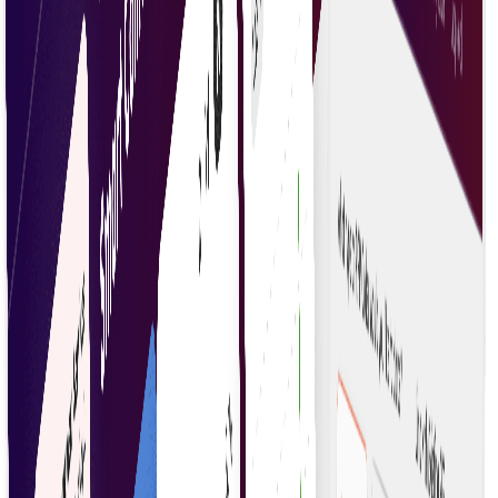
موثر سیٹلمنٹس
معاہداتی ذمہ داریوں کو خودکار اور آسان بنا کر سیٹلمنٹس
تیز کریں۔
غلطی میں کمی
کوڈ سے معاہدے کی شرائط درست اور مستقل طور پر نافذ کر
کے انسانی غلطیاں کم کریں۔
خودکار معاہدے