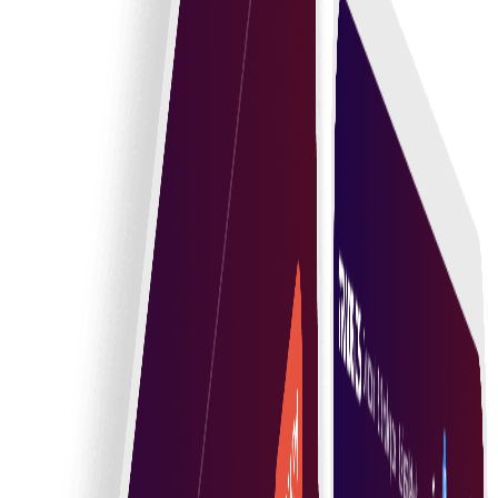
سمارٹ کنٹریکٹس جو اعتماد اور عملدرآمد کو خودکار بناتے
ہیں