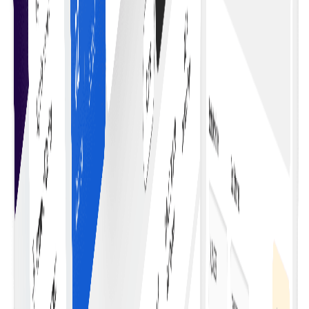
ٹائم اپڈیٹس اور نوٹیفکیشنز حاصل کریں۔
قابل تخصیص شرائط
لچکدار اور پروگرام ایبل سمارٹ کنٹریکٹ ٹیمپلیٹس سے
مخصوص ضروریات کے مطابق شرائط بنائیں۔
لاگت میں بچت
عمل کو خودکار اور ثالث ختم کر کے معاہدہ مینجمنٹ کی لاگت کم