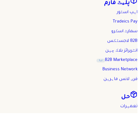
پلیٹ فارم
ایپ اسٹور
Tradeics Pay
سمارٹ اسکرو
B2B لاجسٹکس
انٹرپرائز بلاک چین
B2B Marketplace
نیا
Business Network
فری لانس ماہرین
حل
تعمیرات
صحت
خوراک و مشروبات
تھوک اور پرچون