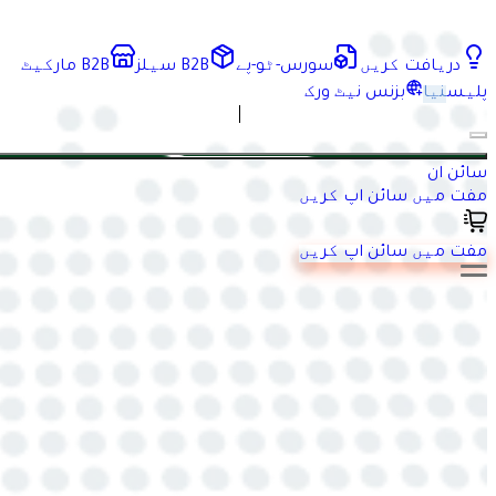
دریافت کریں
سورس-ٹو-پے
B2B سیلز
B2B مارکیٹ
پلیس
نیا
بزنس نیٹ ورک
سائن ان
مفت میں سائن اپ کریں
مفت میں سائن اپ کریں