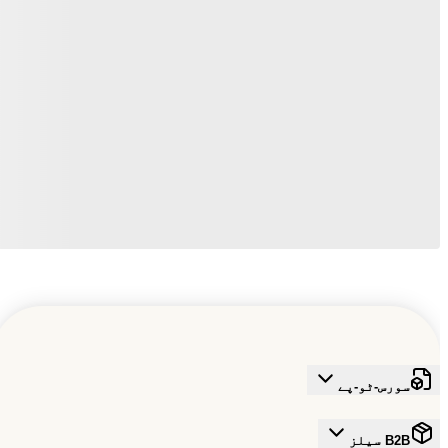
سورس-ٹو-پے
B2B سیلز