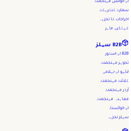
ای-انوائس مینجمنٹ
سمارٹ کنٹریکٹ
اخراجات کا تجزیہ
کیٹگری ماہر
B2B سیلز
B2B ای-اسٹور
تجویز مینجمنٹ
لائیو ای-نیلامی
کلائنٹ مینجمنٹ
آرڈر مینجمنٹ
معاہدہ مینجمنٹ
ای-انوائسنگ
سیلز تجزیہ