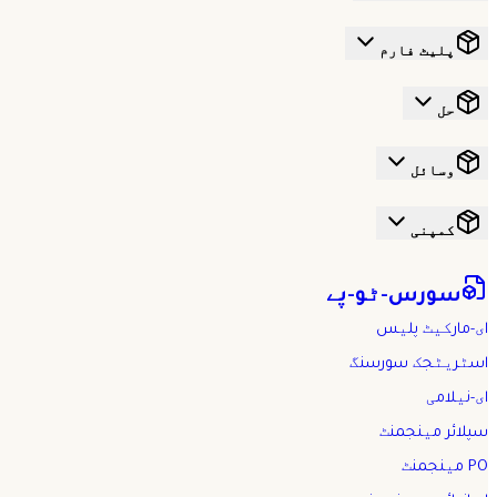
پلیٹ فارم
حل
وسائل
کمپنی
سورس-ٹو-پے
ای-مارکیٹ پلیس
اسٹریٹجک سورسنگ
ای-نیلامی
سپلائر مینجمنٹ
PO مینجمنٹ