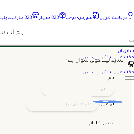
دریافت کریں
سورس-ٹو-پے
B2B سیلز
B2B مارکیٹ پلیس
ہم آپ سے
سائن ان
مفت میں سائن اپ کریں
ہمارے لیے کوئی سوال ہے؟
مفت میں سائن اپ کریں
نام
ای میل:
کمپنی کا نام: