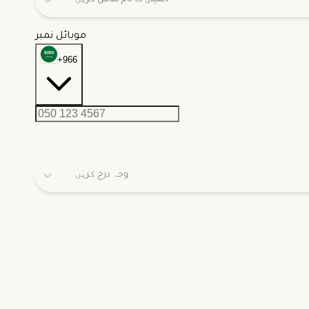
کمپنی کا نام تلاش کریں
موبائل نمبر
+966
وجہ درج کریں