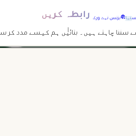
رابطہ کریں
نیا
بزنس نیٹ ورک
 سننا چاہتے ہیں۔ بتائیں ہم کیسے مدد کر س