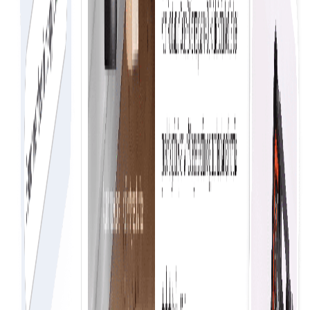
مارکیٹ پلیس کا دورہ کریں