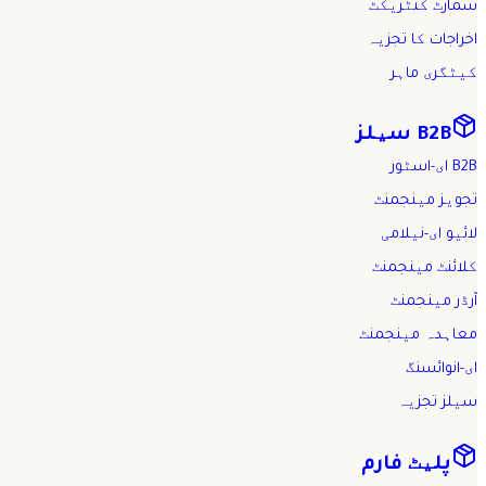
سمارٹ کنٹریکٹ
اخراجات کا تجزیہ
کیٹگری ماہر
B2B سیلز
B2B ای-اسٹور
تجویز مینجمنٹ
لائیو ای-نیلامی
کلائنٹ مینجمنٹ
آرڈر مینجمنٹ
معاہدہ مینجمنٹ
ای-انوائسنگ
سیلز تجزیہ
پلیٹ فارم