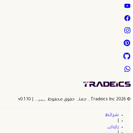
©
2026
Tradeics Inc۔ جملہ حقوق محفوظ ہیں۔
| v
0.1.10
شرائط
|
رازداری
|