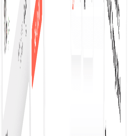
خریداری شروع کریں
کارپوریٹ خریداری چیک آؤٹ
کاروباروں کے لیے خریداری کے عمل کو ہموار اور موثر بناتا ہے، جو
پیداواریت میں اضافہ کرتا ہے اور اخراجات کے انتظام کو آسان بناتا
ہے۔