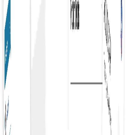
کارپوریٹ خریداری چیک آؤٹ
کاروباروں کے لیے خریداری کے عمل کو ہموار اور موثر بناتا ہے، جو
پیداواریت میں اضافہ کرتا ہے اور اخراجات کے انتظام کو آسان بناتا
ہے۔
منظوری کا ورک فلو
اپنے منظوری کے ورک فلو کو چیک آؤٹ کے ساتھ مربوط کرنا خریداری
کے عمل کو آسان بناتا ہے، بروقت منظوریوں کو یقینی بناتا ہے اور
خریداری کے عمل میں کارکردگی کو بہتر بناتا ہے۔