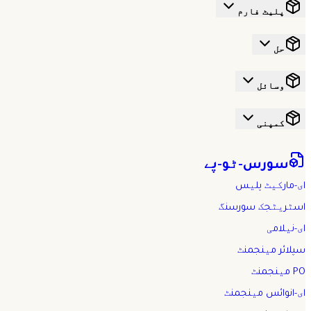
پلیٹ فارم
حل
وسائل
کمپنی
سورس-ٹو-پے
ای-مارکیٹ پلیس
اسٹریٹجک سورسنگ
ای-نیلامی
سپلائر مینجمنٹ
PO مینجمنٹ
ای-انوائس مینجمنٹ