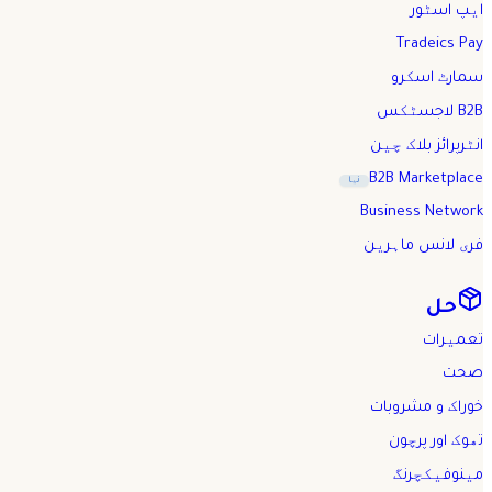
ایپ اسٹور
Tradeics Pay
سمارٹ اسکرو
B2B لاجسٹکس
انٹرپرائز بلاک چین
B2B Marketplace
نیا
Business Network
فری لانس ماہرین
حل
تعمیرات
صحت
خوراک و مشروبات
تھوک اور پرچون
مینوفیکچرنگ