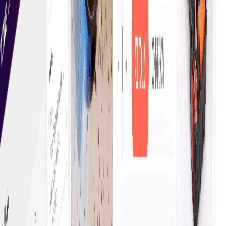
فیصلہ کن اور پراعتماد انداز میں عمل کرنے کے قابل بناتے
ہیں۔
سادہ خریداری
موقع پر خریداری شروع کرنے سے کاروبار فوری خریداری کے
فیصلے کر سکتے ہیں، جس سے آپریشنز ہموار ہوتے ہیں اور
کارکردگی بہتر ہوتی ہے۔ یہ طریقہ تاخیر کو کم کرتا ہے اور
ضروری اشیاء و خدمات تک بروقت رسائی کو یقینی بناتا ہے۔
مکمل شفافیت
تنظیمی اخراجات کا مؤثر طریقے سے انتظام اور کنٹرول بجٹ
کی پابندی کو بہتر بناتا ہے، لاگت میں کمی کے مواقع کی
نشاندہی کرتا ہے، اور پائیدار ترقی کے لیے حکمتِ عملی پر مبنی
فیصلہ سازی کو فروغ دیتا ہے۔