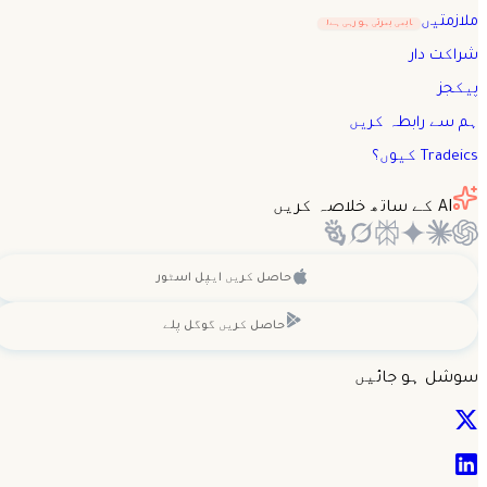
ملازمتیں
ابھی بھرتی ہو رہی ہے!
شراکت دار
پیکجز
ہم سے رابطہ کریں
Tradeics کیوں؟
AI کے ساتھ خلاصہ کریں
حاصل کریں
ایپل اسٹور
حاصل کریں
گوگل پلے
سوشل ہو جائیں