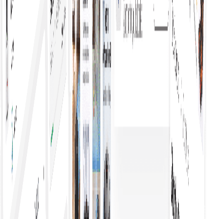
یہ کارکردگی کو بہتر بناتا ہے، جس سے کاروبار مواقع سے
تیزی سے فائدہ اٹھا سکتے ہیں۔ آسان اور منظم عمل، واضح
معلومات، اور آسانی سے دستیاب اختیارات خریداروں کو
فیصلہ کن اور پراعتماد انداز میں عمل کرنے کے قابل بناتے
ہیں۔