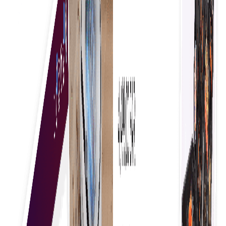
فیصلہ سازی کو فروغ دیتا ہے۔
مستقل کاروباری قواعد
آسانی سے اپنی تنظیم کے لیے خریداری کے قواعد نافذ کریں۔
یہ فیصلہ سازی میں یکسانیت کو یقینی بناتا ہے، تعمیل
کو بہتر بناتا ہے، اور عمل کو ہموار کرتا ہے، جس کے نتیجے
میں کارکردگی میں بہتری اور غلطیوں میں کمی واقع ہوتی
ہے۔
اپنی کاروباری ضروریات تلاش کریں
بہترین مصنوعات اور خدمات دریافت کرنے میں جامع تحقیق،
اختیارات کا موازنہ، جائزے پڑھنا، اور سفارشات سے فائدہ اٹھانا
شامل ہے تاکہ آپ کے انتخاب میں معیار، قدر، اور اطمینان کو