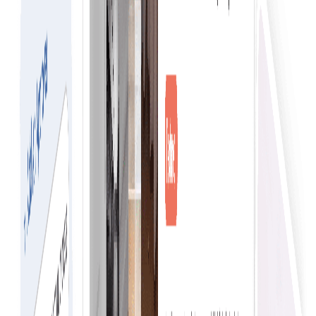
ای کامرس کے لیے ہموار تجربہ
سادہ خریداری عملِ خرید کو ہموار کرتی ہے، پیچیدگی اور وقت کو
کم کرتی ہے۔
ابھی نیٹ ورک میں شامل ہوں
ای کامرس تلاش اور فلٹر کے لیے ہموار تجربہ