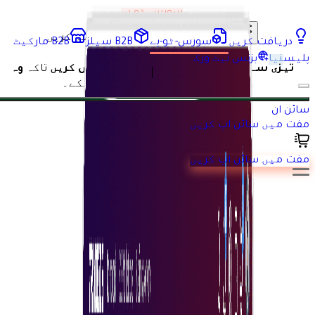
سورس ٹو پے
AI کے ساتھ اس صفحے کا خلاصہ کریں
دریافت کریں
سورس-ٹو-پے
B2B سیلز
B2B مارکیٹ
مارکیٹ پلیس
پلیس
نیا
بزنس نیٹ ورک
تیزی سے
اپنی کمپنی کی تمام ضروریات
تلاش کریں
تاکہ
وہ
مصنوعات اور خدمات
حاصل کر سکے۔
مارکیٹ پلیس کا دورہ کریں
سائن ان
مفت میں سائن اپ کریں
مفت میں سائن اپ کریں
ایک مارکیٹ پلیس متعدد فوائد فراہم کرتا ہے، جن میں خریداروں
اور فروخت کنندگان کے لیے بڑھتی ہوئی رسائی شامل ہے، اور ایسی
مسابقت کو فروغ دیتا ہے جو اکثر بہتر قیمتوں کا باعث بنتی ہے۔
یہ متنوع مصنوعات اور خدمات کے لیے ایک مرکزی پلیٹ فارم فراہم
کرتا ہے، جس سے خریداری کے عمل کو آسان بنایا جاتا ہے۔ بہتر
نمائش اور رسائی کاروباروں کو وسیع تر سامعین سے جڑنے کی
اجازت دیتی ہے۔ مزید برآں، جدید ٹولز لین دین کو ہموار کرتے ہیں،
جس سے وہ تیز اور زیادہ محفوظ ہو جاتے ہیں۔ مارکیٹ پلیسز
میں اکثر صارفین کے جائزے اور ریٹنگز شامل ہوتی ہیں، جو