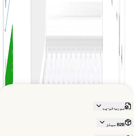
لنک بجٹ یا پروجیکٹ
آپ کے آرڈر کے ساتھ بجٹ یا منصوبوں کو آسانی سے منسلک کرنا
ہمارے مارکیٹ پلیس کو دریافت کریں
مالیاتی انتظام کو ہموار کرتا ہے، جس سے درست ٹریکنگ اور
عالمی B2B ترقی کو تقویت دینا
وسائل کی مؤثر تقسیم یقینی ہوتی ہے۔
اس قابلِ اعتماد نیٹ ورک میں شامل ہوں جو تجارت کے مستقبل کو
تشکیل دے رہا ہے
مفت سائن اپ کریں
سورس-ٹو-پے
B2B سیلز