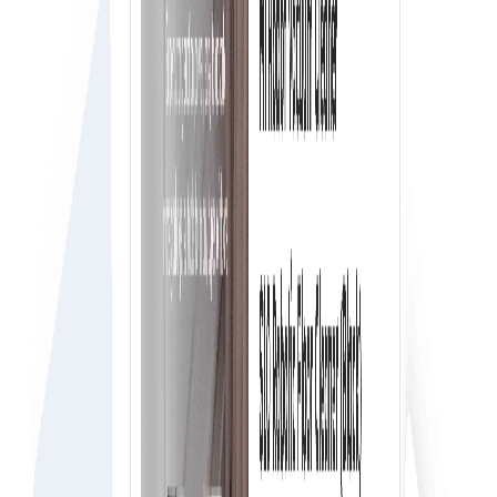
فوری منظوری کا ورک فلو
ہر صارف حقیقی وقت میں منظوری کے عمل کے ساتھ آسانی سے
وہ آرڈر کر سکتا ہے جس کی اسے ضرورت ہو، تاکہ آپ اپنی کمپنی
کے اخراجات پر آسانی سے کنٹرول رکھ سکیں۔
لین دین کے لیے محفوظ تجربہ
اپنے لین دین اور ڈیٹا کے لیے بلاک چین ٹیکنالوجی کے ذریعے اعلیٰ
ترین انکرپشن سطح کے ساتھ محفوظ تجربہ حاصل کریں۔