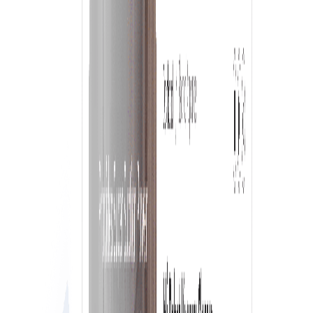
مفت اور لامحدود ورک اسپیس صارفین
مفت اور لامحدود ورک اسپیس صارفین حاصل کریں جہاں آپ اپنی
کمپنی کے تمام ملازمین کو e-Procure پر اپنے خریدار اکاؤنٹ میں
شامل کر سکتے ہیں۔