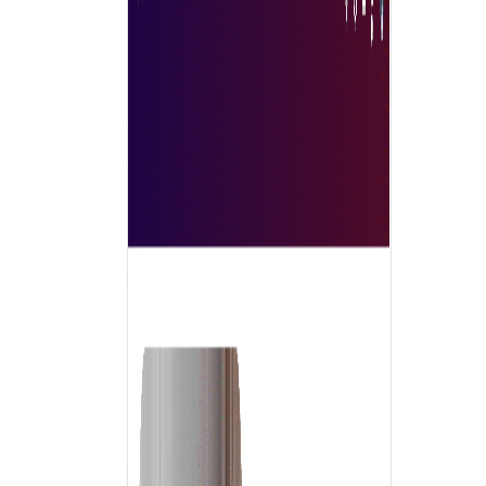
خریداروں کو باخبر فیصلے کرنے میں مدد دیتی ہیں۔ مجموعی طور
پر، یہ تجارت میں کارکردگی، شفافیت اور جدت کو فروغ دیتے ہیں،
جو انہیں اپنی خریداری کی حکمت عملی کو بہتر بنانے کے خواہشمند
جدید کاروباروں کے لیے ناگزیر بنا دیتا ہے۔
اب دریافت کریں
ٹریڈکس سولیوشنز کیوں منتخب کریں؟
ٹریڈکس دنیا کا سب سے زیادہ مربوط B2B مارکیٹ پلیس
متعارف کراتا ہے، جہاں آپ اپنی کمپنی کی مصنوعات اور خدمات کی
خریداری کے لیے درکار تمام ضروریات ایک ہی جگہ پر تیزی سے تلاش
کر سکتے ہیں، ایک آسان اور تیز کاروباری خریداری کے تجربے کے
ساتھ۔