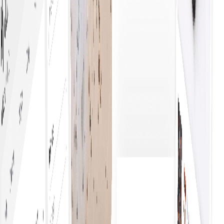
مستقل کاروباری قواعد
آسانی سے اپنی تنظیم کے لیے خریداری کے قواعد نافذ کریں۔
یہ فیصلہ سازی میں یکسانیت کو یقینی بناتا ہے، تعمیل
کو بہتر بناتا ہے، اور عمل کو ہموار کرتا ہے، جس کے نتیجے
میں کارکردگی میں بہتری اور غلطیوں میں کمی واقع ہوتی
ہے۔
اپنی کاروباری ضروریات تلاش کریں
بہترین مصنوعات اور خدمات دریافت کرنے میں جامع تحقیق،
اختیارات کا موازنہ، جائزے پڑھنا، اور سفارشات سے فائدہ اٹھانا