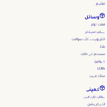
تعلیم
وسائل
مفت ٹولز
ہیلپ سینٹر
اکثر پوچھے گئے سوالات
بلاگ
سسٹم کی حالت
ڈیولپرز
LLMs
سائٹ میپ
کمپنی
ہمارے بارے میں
انٹیگریشن