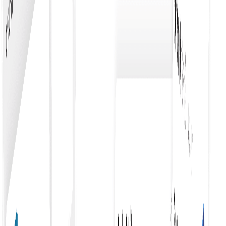
منظوری کا ورک فلو
اپنے منظوری کے ورک فلو کو چیک آؤٹ کے ساتھ مربوط کرنا خریداری
کے عمل کو آسان بناتا ہے، بروقت منظوریوں کو یقینی بناتا ہے اور
خریداری کے عمل میں کارکردگی کو بہتر بناتا ہے۔
لنک بجٹ یا پروجیکٹ
آپ کے آرڈر کے ساتھ بجٹ یا منصوبوں کو آسانی سے منسلک کرنا
مالیاتی انتظام کو ہموار کرتا ہے، جس سے درست ٹریکنگ اور
وسائل کی مؤثر تقسیم یقینی ہوتی ہے۔