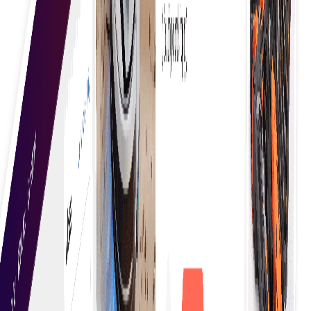
یقینی بنایا جا سکے۔
بآسانی اقتباسات حاصل کریں
سادہ اور موثر عمل استعمال کرکے آسانی سے کوٹیشنز حاصل
کریں جو خریداروں کو متعدد سپلائرز سے جوڑتے ہیں، جس
سے فوری موازنہ اور باخبر فیصلے ممکن ہوتے ہیں، بغیر دستی
استفسارات کے جھنجھٹ کے۔
خرید کا فیصلہ تیزی سے کریں
یہ کارکردگی کو بہتر بناتا ہے، جس سے کاروبار مواقع سے
تیزی سے فائدہ اٹھا سکتے ہیں۔ آسان اور منظم عمل، واضح
معلومات، اور آسانی سے دستیاب اختیارات خریداروں کو