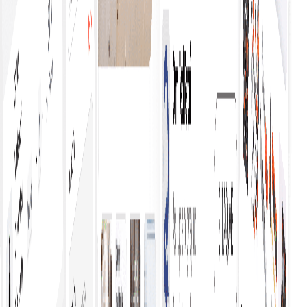
شامل ہے تاکہ آپ کے انتخاب میں معیار، قدر، اور اطمینان کو
یقینی بنایا جا سکے۔
بآسانی اقتباسات حاصل کریں
سادہ اور موثر عمل استعمال کرکے آسانی سے کوٹیشنز حاصل
کریں جو خریداروں کو متعدد سپلائرز سے جوڑتے ہیں، جس
سے فوری موازنہ اور باخبر فیصلے ممکن ہوتے ہیں، بغیر دستی
استفسارات کے جھنجھٹ کے۔
خرید کا فیصلہ تیزی سے کریں