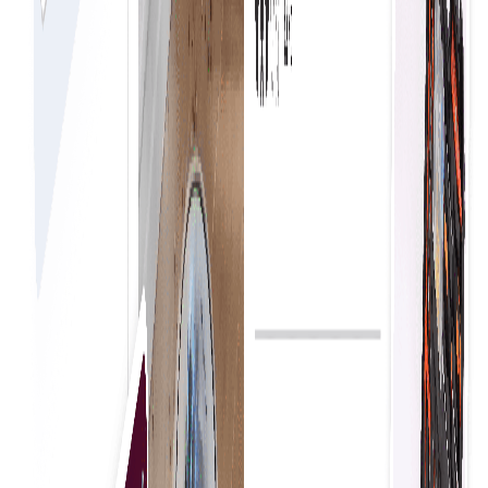
سادہ خریداری
موقع پر خریداری شروع کرنے سے کاروبار فوری خریداری کے
فیصلے کر سکتے ہیں، جس سے آپریشنز ہموار ہوتے ہیں اور
کارکردگی بہتر ہوتی ہے۔ یہ طریقہ تاخیر کو کم کرتا ہے اور
ضروری اشیاء و خدمات تک بروقت رسائی کو یقینی بناتا ہے۔
مکمل شفافیت
تنظیمی اخراجات کا مؤثر طریقے سے انتظام اور کنٹرول بجٹ
کی پابندی کو بہتر بناتا ہے، لاگت میں کمی کے مواقع کی
نشاندہی کرتا ہے، اور پائیدار ترقی کے لیے حکمتِ عملی پر مبنی