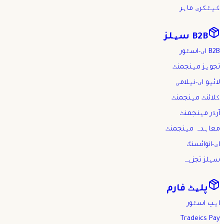
کیٹگری ماہر
B2B سیلز
B2B ای-اسٹور
تجویز مینجمنٹ
لائیو ای-نیلامی
کلائنٹ مینجمنٹ
آرڈر مینجمنٹ
معاہدہ مینجمنٹ
ای-انوائسنگ
سیلز تجزیہ
پلیٹ فارم
ایپ اسٹور
Tradeics Pay