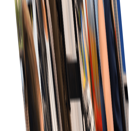
بہتر فیصلوں کے لیے آرڈر سٹیٹس، انوینٹری سطح اور گاہک
تعامل کی جامع بصیرت حاصل کریں۔
تیز تکمیل
مربوط سسٹمز سے عمل کو بہتر کر کے اور تاخیر کم کر کے
آرڈر تکمیل تیز کریں۔
بہتر کسٹمر سروس
بروقت اپڈیٹس اور آرڈر سٹیٹس و ڈیلیوری کی درست