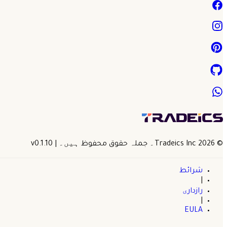
©
2026
Tradeics Inc۔ جملہ حقوق محفوظ ہیں۔
| v
0.1.10
شرائط
|
رازداری
|
EULA