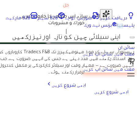
حل
AI کے ساتھ اس صفحے کا خلاصہ کریں
دریافت کریں
سورس-ٹو-پے
B2B سیلز
B2B مارکیٹ
خوراک و مشروبات
پلیس
نیا
بزنس نیٹ ورک
اپنی سپلائی چین کو تازہ اور تیز رکھیں
سائن ان
ریستوراں سے لے کر فوڈ مینوفیکچررز تک، Tradeics F&B کاروباروں کو
مفت میں سائن اپ کریں
وہ اسٹاک رکھنے میں مدد دیتی ہے جس کی انہیں ضرورت ہے، جب
انہیں ضرورت ہے — معیار، وقت اور سپلائر کارکردگی پر مکمل کنٹرول
مفت میں سائن اپ کریں
برقرار رکھتے ہوئے۔
ابھی شروع کریں
ابھی شروع کریں
خوراک اور اجزاء کے سپلائرز آسانی سے مصنوعات فہرست کر سکتے
ہیں، تازہ ای-کیٹلاگز شیئر کر سکتے ہیں اور بلک B2B آرڈرز منظم