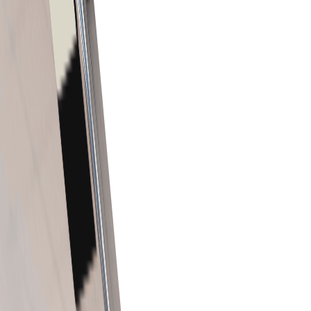
فراڈ روک تھام اور خریدار کی وابستگی
ایسا سسٹم جو فروخت کے فراڈ کو روکتا ہے اور محفوظ لین دین
کے لیے خریدار کی وابستگی یقینی بناتا ہے۔
ریئل ٹائم آرڈر ٹریکنگ
تیز اور محفوظ آرڈر وصولی و انتظام کے لیے کلائنٹس کو ریئل ٹائم