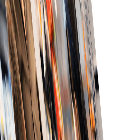
خودکار آرڈر اندراج و پروسیسنگ سے غلطیاں کم کریں—پوری
میں اعلیٰ درستگی۔
بہتر بصیرت
بہتر فیصلوں کے لیے آرڈر سٹیٹس، انوینٹری سطح اور گاہک
تعامل کی جامع بصیرت حاصل کریں۔
تیز تکمیل