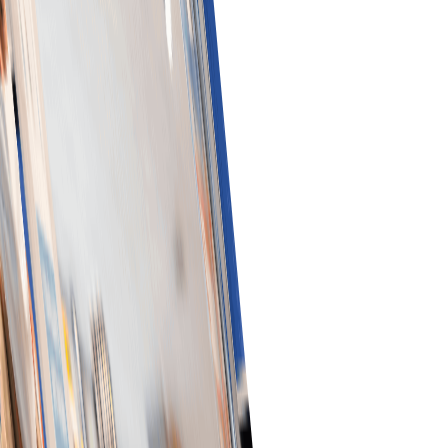
کارکردگی بہتر بنائیں۔
شروع کریں
Tradeics صرف فیچرز نہیں—
حقیقی کاروباری نتائج دیتا ہے!
MarketPlace دیکھیں
سدھاری ہوئی عمل کاری