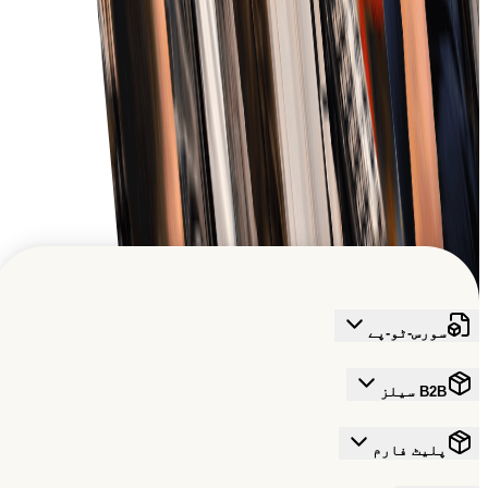
معلومات سے بہترین کسٹمر سروس دیں۔
عالمی B2B ترقی کو تقویت دینا
اس قابلِ اعتماد نیٹ ورک میں شامل ہوں جو تجارت کے مستقبل کو
تشکیل دے رہا ہے
مفت سائن اپ کریں
سورس-ٹو-پے
B2B سیلز
پلیٹ فارم