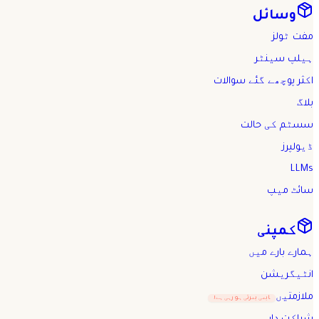
وسائل
مفت ٹولز
ہیلپ سینٹر
اکثر پوچھے گئے سوالات
بلاگ
سسٹم کی حالت
ڈیولپرز
LLMs
سائٹ میپ
کمپنی
ہمارے بارے میں
انٹیگریشن
ملازمتیں
ابھی بھرتی ہو رہی ہے!