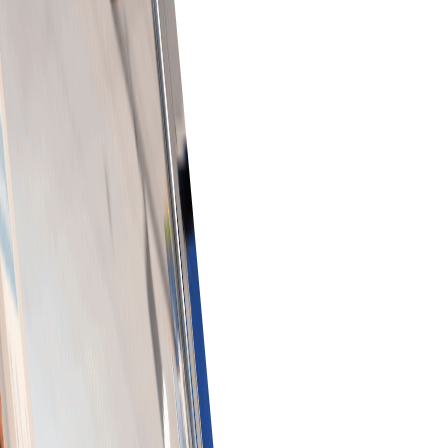
آرڈر ٹریکنگ فراہم کریں۔
جدید B2B ادائیگی حل
آپ کے کاروباری لین دین کو آسان اور محفوظ بنانے والا جدید B2B
ادائیگی سسٹم۔
محفوظ لین دین کا انتظام
ریئل ٹائم ٹریکنگ اور فراڈ روک تھام فیچرز سے آرڈر سیکیورٹی اور