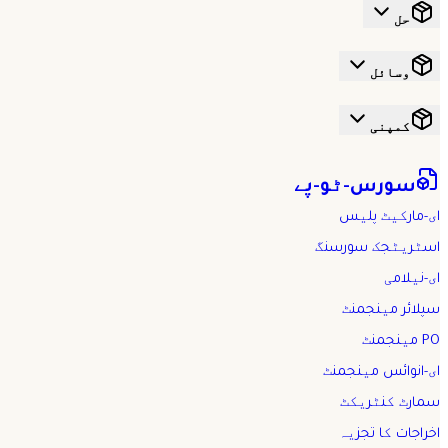
حل
وسائل
کمپنی
سورس-ٹو-پے
ای-مارکیٹ پلیس
اسٹریٹجک سورسنگ
ای-نیلامی
سپلائر مینجمنٹ
PO مینجمنٹ
ای-انوائس مینجمنٹ
سمارٹ کنٹریکٹ
اخراجات کا تجزیہ