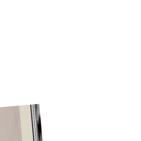
کر سکتے ہیں — Tradeics مارکیٹ پلیس، خریدار نیٹ ورک، عوامی
منصوبوں اور e-Auctions کے ذریعے کسٹمر بیس بڑھاتے ہوئے۔
ابھی دیکھیں
Tradeics کیوں ؟
Tradeics F&B خریداروں کو ضیاع سے بچنے، ری اسٹاکنگ خودکار
بنانے اور سپلائر شراکت داری مضبوط کرنے کے قابل بناتی ہے — ساتھ
ہی فوڈ سپلائرز کی مدد کرتی ہے کہ فروخت بڑھائیں، نئی منڈیوں
تک پہنچیں، کیٹلاگ منظم کریں اور بڑے B2B آرڈرز ہمواری سے
سنبھالیں۔