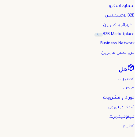
سمارٹ اسکرو
B2B لاجسٹکس
انٹرپرائز بلاک چین
B2B Marketplace
نیا
Business Network
فری لانس ماہرین
حل
تعمیرات
صحت
خوراک و مشروبات
تھوک اور پرچون
مینوفیکچرنگ
تعلیم