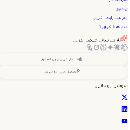
شراکت دار
پیکجز
ہم سے رابطہ کریں
Tradeics کیوں؟
AI کے ساتھ خلاصہ کریں
حاصل کریں
ایپل اسٹور
حاصل کریں
گوگل پلے
سوشل ہو جائیں