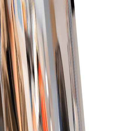
خودکار ورک فلوز سے آرڈر مینجمنٹ آسان بنائیں جو دستی کام
کم کریں اور کارکردگی بڑھائیں۔
ریئل ٹائم ٹریکنگ
درست ڈیلیوری اوقات اور فوری مسئلہ حل یقینی بنانے کے
لیے ریئل ٹائم میں آرڈر سٹیٹس مانیٹر کریں۔
بہتر درستگی