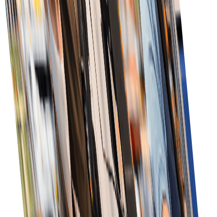
ریئل ٹائم ٹریکنگ
درست ڈیلیوری اوقات اور فوری مسئلہ حل یقینی بنانے کے
لیے ریئل ٹائم میں آرڈر سٹیٹس مانیٹر کریں۔
بہتر درستگی
خودکار آرڈر اندراج و پروسیسنگ سے غلطیاں کم کریں—پوری
میں اعلیٰ درستگی۔
بہتر بصیرت