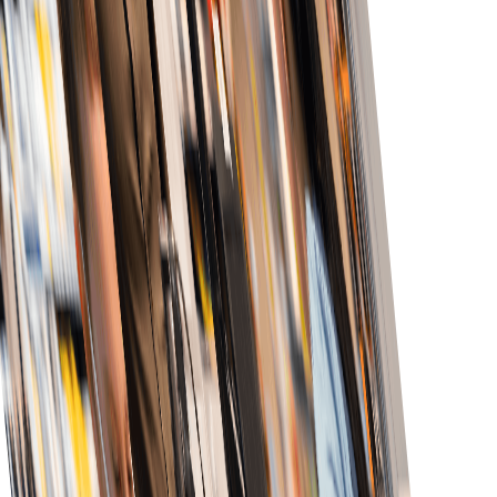
مربوط سسٹمز سے عمل کو بہتر کر کے اور تاخیر کم کر کے
آرڈر تکمیل تیز کریں۔
بہتر کسٹمر سروس
بروقت اپڈیٹس اور آرڈر سٹیٹس و ڈیلیوری کی درست
سدھاری ہوئی عمل کاری
معلومات سے بہترین کسٹمر سروس دیں۔
خودکار ورک فلوز سے آرڈر مینجمنٹ آسان بنائیں جو دستی کام
کم کریں اور کارکردگی بڑھائیں۔