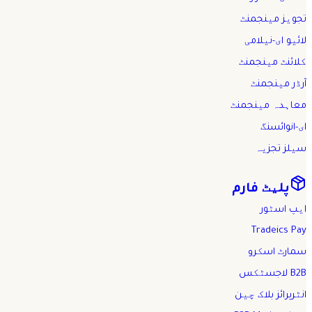
تجویز مینجمنٹ
لائیو ای-نیلامی
کلائنٹ مینجمنٹ
آرڈر مینجمنٹ
معاہدہ مینجمنٹ
ای-انوائسنگ
سیلز تجزیہ
پلیٹ فارم
ایپ اسٹور
Tradeics Pay
سمارٹ اسکرو
B2B لاجسٹکس
انٹرپرائز بلاک چین