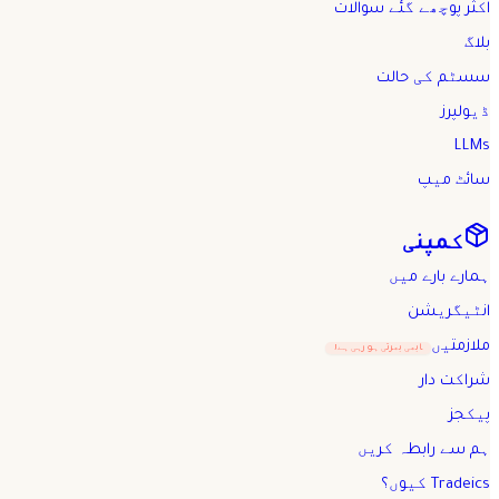
اکثر پوچھے گئے سوالات
بلاگ
سسٹم کی حالت
ڈیولپرز
LLMs
سائٹ میپ
کمپنی
ہمارے بارے میں
انٹیگریشن
ملازمتیں
ابھی بھرتی ہو رہی ہے!
شراکت دار
پیکجز
ہم سے رابطہ کریں
Tradeics کیوں؟