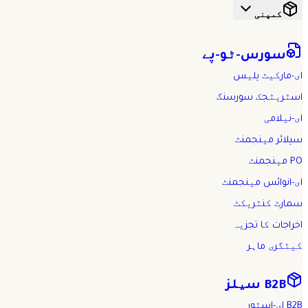
کمپنی
سورس-ٹو-پے
ای-مارکیٹ پلیس
اسٹریٹجک سورسنگ
ای-نیلامی
سپلائر مینجمنٹ
PO مینجمنٹ
ای-انوائس مینجمنٹ
سمارٹ کنٹریکٹ
اخراجات کا تجزیہ
کیٹگری ماہر
B2B سیلز
B2B ای-اسٹور